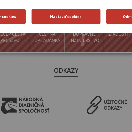
ECEP CESTA
CESTNÁ
DOPRAVNÉ
ŽIADOSTI
PRE ŽIVOT
DATABANKA
INŽINIERSTVO
ODKAZY