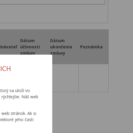
Dátum
Dátum
dnávateľ
účinnosti
ukončenia
Poznámka
zmluvy
zmluvy
ICH
15. 6. 2005
torý sa uloží vo
 rýchlejšie. Náš web
0
...
web stránok. Ak si
iektoré jeho časti
0
...