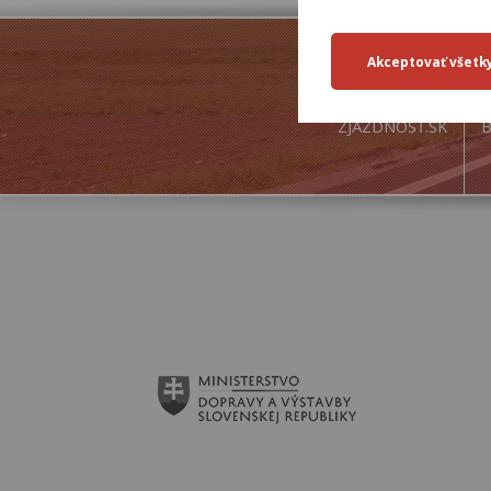
ZJAZDNOSŤ.SK
B