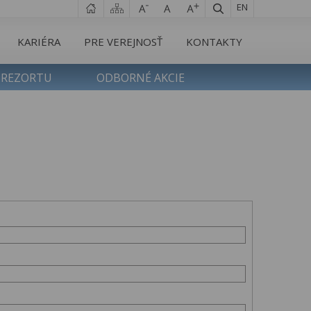
EN
KARIÉRA
PRE VEREJNOSŤ
KONTAKTY
 REZORTU
ODBORNÉ AKCIE