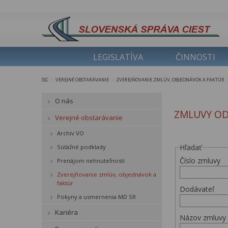
LEGISLATÍVA
ČINNOSTI
SSC
VEREJNÉ OBSTARÁVANIE
ZVEREJŇOVANIE ZMLÚV, OBJEDNÁVOK A FAKTÚR
>
>
O nás
ZMLUVY OD
Verejné obstarávanie
Archív VO
Hľadať
Súťažné podklady
Číslo zmluvy
Prenájom nehnuteľností
Zverejňovanie zmlúv, objednávok a
faktúr
Dodávateľ
Pokyny a usmernenia MD SR
Kariéra
Názov zmluvy