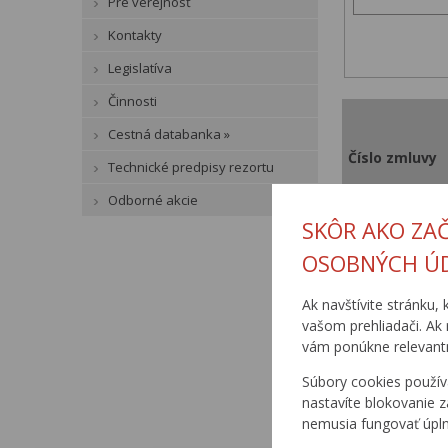
Pre verejnosť
Kontakty
Legislatíva
Činnosti
Cestná databanka »
Číslo zmluvy
Technické predpisy rezortu
Odborné akcie
SKÔR AKO ZA
OSOBNÝCH Ú
200/01/03-6
Ak navštívite stránku, 
vašom prehliadači. Ak 
vám ponúkne relevantn
Súbory cookies použív
nastavíte blokovanie z
nemusia fungovať úpl