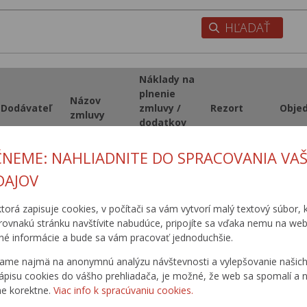
Náklady na
plnenie
Názov
Dodávateľ
zmluvy /
Rezort
Obje
zmluvy
dodatkov
vrátane DPH
ČNEME: NAHLIADNITE DO SPRACOVANIA VAŠ
II/547 Veľký
Inžinierske
Folkmár,
DAJOV
stavby a.s.
149 883
MDPT SR
SSC
rekonštrukcia
Košice
cesty
ktorá zapisuje cookies, v počítači sa vám vytvorí malý textový súbor, k
rovnakú stránku navštívite nabudúce, pripojíte sa vďaka nemu na web
1
2
3
4
5
6
7
8
9
1
é informácie a bude sa vám pracovať jednoduchšie.
ame najmä na anonymnú analýzu návštevnosti a vylepšovanie našich 
ápisu cookies do vášho prehliadača, je možné, že web sa spomalí a n
1
2
3
4
5
6
7
8
9
1
ne korektne.
Viac info k spracúvaniu cookies.