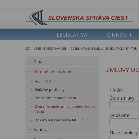
LEGISLATÍVA
ČINNOSTI
SSC
VEREJNÉ OBSTARÁVANIE
ZVEREJŇOVANIE ZMLÚV, OBJEDNÁVOK A FAKTÚR
>
>
O nás
ZMLUVY OD
Verejné obstarávanie
Archív VO
Hľadať
Súťažné podklady
Číslo zmluvy
Prenájom nehnuteľností
Zverejňovanie zmlúv, objednávok a
faktúr
Dodávateľ
Pokyny a usmernenia MD SR
Kariéra
Názov zmluvy