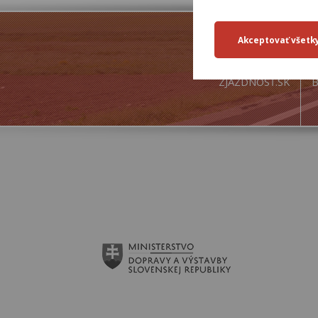
ZJAZDNOSŤ.SK
B