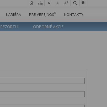
EN
KARIÉRA
PRE VEREJNOSŤ
KONTAKTY
 REZORTU
ODBORNÉ AKCIE