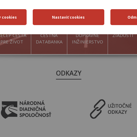
ECEP CESTA
CESTNÁ
DOPRAVNÉ
ŽIADOSTI
PRE ŽIVOT
DATABANKA
INŽINIERSTVO
ODKAZY