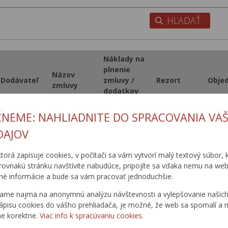
Náklady na
plnenie
Názov
Dodávateľ
zmluvy /
Rezort
Obje
zmluvy
dodatkov
vrátane DPH
ČNEME: NAHLIADNITE DO SPRACOVANIA VAŠ
II/558 - 007
Inžinierske
Podčičva,
DAJOV
stavby a.s.
25 959 836
MDPT SR
SSC
most
Košice
ktorá zapisuje cookies, v počítači sa vám vytvorí malý textový súbor, k
rovnakú stránku navštívite nabudúce, pripojíte sa vďaka nemu na web
1
2
3
4
5
6
7
8
9
1
é informácie a bude sa vám pracovať jednoduchšie.
ame najmä na anonymnú analýzu návštevnosti a vylepšovanie našich 
ápisu cookies do vášho prehliadača, je možné, že web sa spomalí a n
1
2
3
4
5
6
7
8
9
1
ne korektne.
Viac info k spracúvaniu cookies.