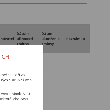
Dátum
Dátum
dnávateľ
účinnosti
ukončenia
Poznámka
zmluvy
zmluvy
ICH
11. 12. 2003
torý sa uloží vo
 rýchlejšie. Náš web
0
...
web stránok. Ak si
iektoré jeho časti
0
...