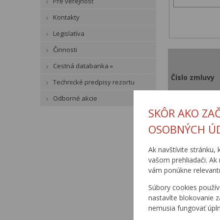
Pre verejnosť
Kontakty
Legislatíva
Činnosti
Cestná databanka »
Číslo zmluvy
Technické predpisy rezortu
Odborné akcie
SKÔR AKO ZA
OSOBNÝCH Ú
200/04/03
Ak navštívite stránku, 
vašom prehliadači. Ak 
vám ponúkne relevantn
Súbory cookies použív
nastavíte blokovanie z
nemusia fungovať úpl