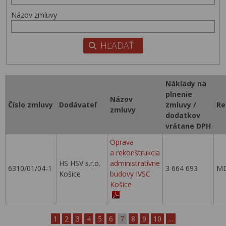
Názov zmluvy
Náklady na
plnenie
Názov
Číslo zmluvy
Dodávateľ
zmluvy /
Re
zmluvy
dodatkov
vrátane DPH
Oprava
a rekonštrukcia
HS HSV s.r.o.
administratívne
6310/01/04-1
3 664 693
MD
Košice
budovy IVSC
Košice
1
2
3
4
5
6
7
8
9
10
...