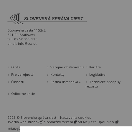
Dúbravská cesta 1152/3,
841 04 Bratislava
tel.: 02 50 255 110
email:
info@ssc.sk
O nás
Verejné obstarávanie
Kariéra
Pre verejnosť
Kontakty
Legislatíva
Činnosti
Cestná databanka »
Technické predpisy
rezortu
Odborné akcie
2026 © Slovenská správa ciest |
Nastavenia cookies
Tvorba web stránok
a
redakčný systém
od
AlejTech, spol. s r.o.