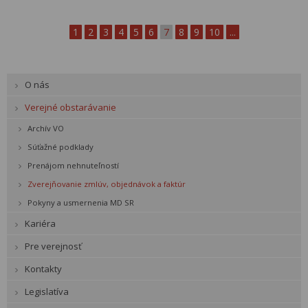
1
2
3
4
5
6
7
8
9
10
...
O nás
Verejné obstarávanie
Archív VO
Súťažné podklady
Prenájom nehnuteľností
Zverejňovanie zmlúv, objednávok a faktúr
Pokyny a usmernenia MD SR
Kariéra
Pre verejnosť
Kontakty
Legislatíva