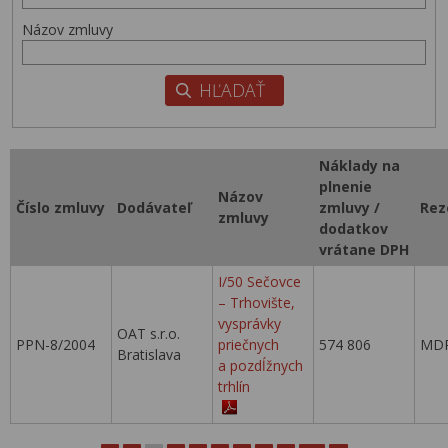
Názov zmluvy
Náklady na
plnenie
Názov
Číslo zmluvy
Dodávateľ
zmluvy /
Rez
zmluvy
dodatkov
vrátane DPH
I/50 Sečovce
– Trhovište,
vysprávky
OAT s.r.o.
PPN-8/2004
priečnych
574 806
MDP
Bratislava
a pozdĺžnych
trhlín