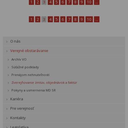
1
2
3
4
5
6
7
8
9
10
...
1
2
3
4
5
6
7
8
9
10
...
O nás
Verejné obstarávanie
Archív VO
Súťažné podklady
Prenájom nehnuteľností
Zverejňovanie zmlúv, objednávok a faktúr
Pokyny a usmernenia MD SR
Kariéra
Pre verejnosť
Kontakty
Legislatíva