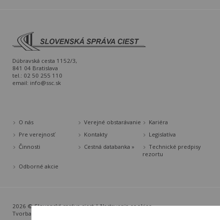
Dúbravská cesta 1152/3,
841 04 Bratislava
tel.: 02 50 255 110
email:
info@ssc.sk
O nás
Verejné obstarávanie
Kariéra
Pre verejnosť
Kontakty
Legislatíva
Činnosti
Cestná databanka »
Technické predpisy
rezortu
Odborné akcie
2026 © Slovenská správa ciest |
Nastavenia cookies
Tvorba web stránok
a
redakčný systém
od
AlejTech, spol. s r.o.