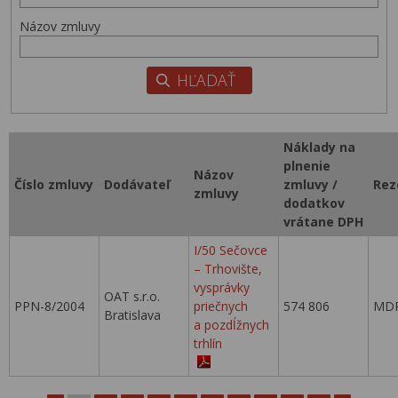
Názov zmluvy
Náklady na
plnenie
Názov
Číslo zmluvy
Dodávateľ
zmluvy /
Rez
zmluvy
dodatkov
vrátane DPH
I/50 Sečovce
– Trhovište,
vysprávky
OAT s.r.o.
PPN-8/2004
priečnych
574 806
MDP
Bratislava
a pozdĺžnych
trhlín