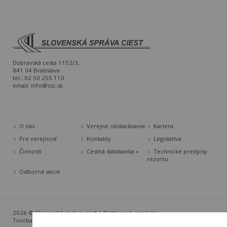
Dúbravská cesta 1152/3,
841 04 Bratislava
tel.: 02 50 255 110
email:
info@ssc.sk
O nás
Verejné obstarávanie
Kariéra
Pre verejnosť
Kontakty
Legislatíva
Činnosti
Cestná databanka »
Technické predpisy
rezortu
Odborné akcie
2026 © Slovenská správa ciest |
Nastavenia cookies
Tvorba web stránok
a
redakčný systém
od
AlejTech, spol. s r.o.