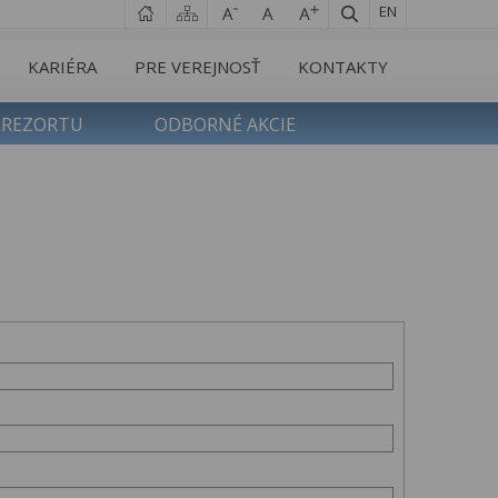
EN
KARIÉRA
PRE VEREJNOSŤ
KONTAKTY
 REZORTU
ODBORNÉ AKCIE