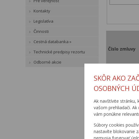
Pre verejnosť
Kontakty
Legislatíva
Činnosti
Cestná databanka »
Číslo zmluvy
Technické predpisy rezortu
Odborné akcie
SKÔR AKO ZA
OSOBNÝCH Ú
US-08/2004
Ak navštívite stránku, 
vašom prehliadači. Ak 
vám ponúkne relevantn
Súbory cookies použív
nastavíte blokovanie z
nemusia fungovať úpl