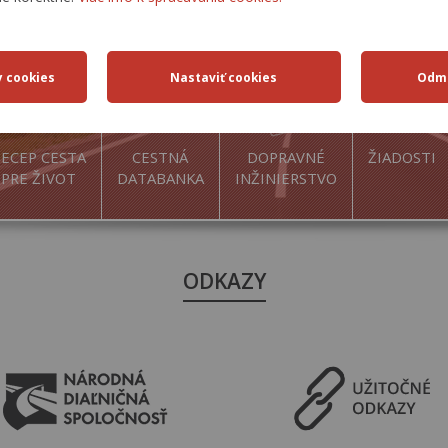
ECEP CESTA
CESTNÁ
DOPRAVNÉ
ŽIADOSTI
PRE ŽIVOT
DATABANKA
INŽINIERSTVO
ODKAZY