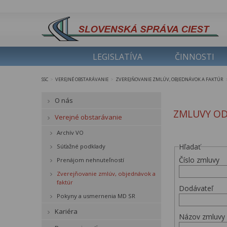
LEGISLATÍVA
ČINNOSTI
SSC
VEREJNÉ OBSTARÁVANIE
ZVEREJŇOVANIE ZMLÚV, OBJEDNÁVOK A FAKTÚR
>
>
O nás
ZMLUVY OD
Verejné obstarávanie
Archív VO
Hľadať
Súťažné podklady
Číslo zmluvy
Prenájom nehnuteľností
Zverejňovanie zmlúv, objednávok a
faktúr
Dodávateľ
Pokyny a usmernenia MD SR
Kariéra
Názov zmluvy