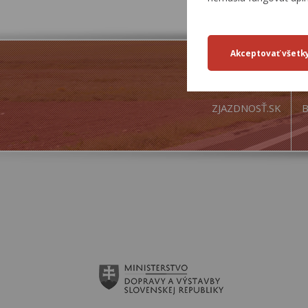
ZJAZDNOSŤ.SK
B