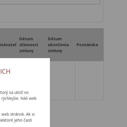
Dátum
Dátum
dnávateľ
účinnosti
ukončenia
Poznámka
zmluvy
zmluvy
ICH
20. 7. 2004
torý sa uloží vo
 rýchlejšie. Náš web
0
...
web stránok. Ak si
iektoré jeho časti
0
...