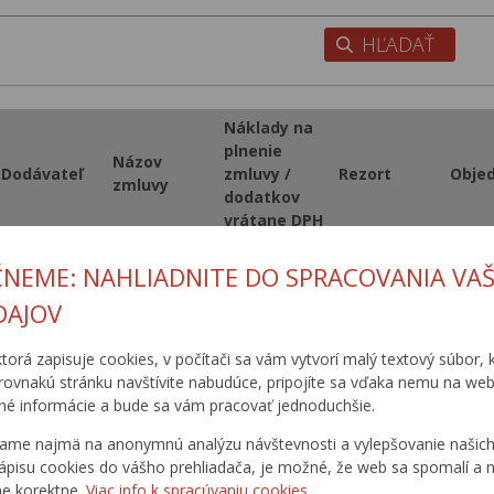
Náklady na
plnenie
Názov
Dodávateľ
zmluvy /
Rezort
Obje
zmluvy
dodatkov
vrátane DPH
I/73 Čeľovce
ČNEME: NAHLIADNITE DO SPRACOVANIA VAŠ
hr. okr.
C.S. Bitunova
Prešov –
DAJOV
spol. s.r.o.
2 358 098
MDPT SR
SSC
Svidník,
Zvolen
oprava cesty
ktorá zapisuje cookies, v počítači sa vám vytvorí malý textový súbor, k
rovnakú stránku navštívite nabudúce, pripojíte sa vďaka nemu na web
é informácie a bude sa vám pracovať jednoduchšie.
1
2
3
4
5
6
7
8
9
1
ame najmä na anonymnú analýzu návštevnosti a vylepšovanie našich 
ápisu cookies do vášho prehliadača, je možné, že web sa spomalí a n
ne korektne.
Viac info k spracúvaniu cookies.
1
2
3
4
5
6
7
8
9
1