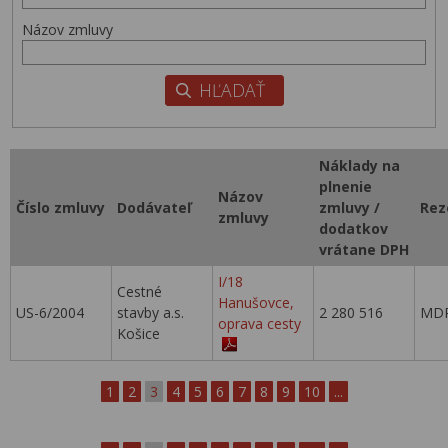
Názov zmluvy
Náklady na
plnenie
Názov
Číslo zmluvy
Dodávateľ
zmluvy /
Rez
zmluvy
dodatkov
vrátane DPH
I/18
Cestné
Hanušovce,
US-6/2004
stavby a.s.
2 280 516
MDP
oprava cesty
Košice
1
2
3
4
5
6
7
8
9
10
...