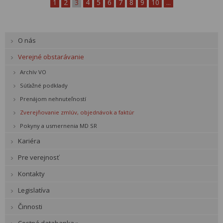
1
2
3
4
5
6
7
8
9
10
...
O nás
Verejné obstarávanie
Archív VO
Súťažné podklady
Prenájom nehnuteľností
Zverejňovanie zmlúv, objednávok a faktúr
Pokyny a usmernenia MD SR
Kariéra
Pre verejnosť
Kontakty
Legislatíva
Činnosti
Cestná databanka »