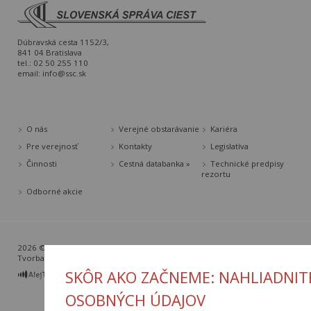
Dúbravská cesta 1152/3,
841 04 Bratislava
tel.: 02 50 255 110
email:
info@ssc.sk
O nás
Verejné obstarávanie
Kariéra
Pre verejnosť
Kontakty
Legislatíva
Činnosti
Cestná databanka »
Technické predpisy
rezortu
Odborné akcie
2026 © Slovenská správa ciest |
Nastavenia cookies
Tvorba web stránok
a
redakčný systém
od
AlejTech, spol. s r.o.
SKÔR AKO ZAČNEME: NAHLIADNIT
OSOBNÝCH ÚDAJOV