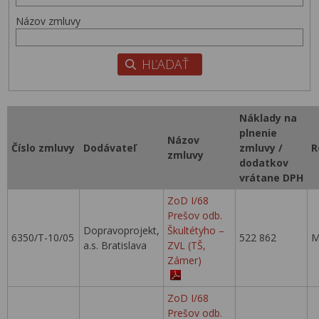
Názov zmluvy
Náklady na
plnenie
Názov
Číslo zmluvy
Dodávateľ
zmluvy /
R
zmluvy
dodatkov
vrátane DPH
ZoD I/68
Prešov odb.
Dopravoprojekt,
Škultétyho –
6350/T-10/05
522 862
M
a.s. Bratislava
ZVL (TŠ,
Zámer)
ZoD I/68
Prešov odb.