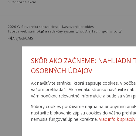
Odborné akcie
2026 © Slovenská správa ciest |
Nastavenia cookies
Tvorba web stránok
a
redakčný systém
od
AlejTech, spol. s r.o.
SKÔR AKO ZAČNEME: NAHLIADNI
OSOBNÝCH ÚDAJOV
Ak navštívite stránku, ktorá zapisuje cookies, v počít
vašom prehliadači. Ak rovnakú stránku navštívite nab
vám ponúkne relevantné informácie a bude sa vám p
Súbory cookies používame najmä na anonymnú analýzu
nastavíte blokovanie zápisu cookies do vášho prehlia
nemusia fungovať úplne korektne.
Viac info k spracúv