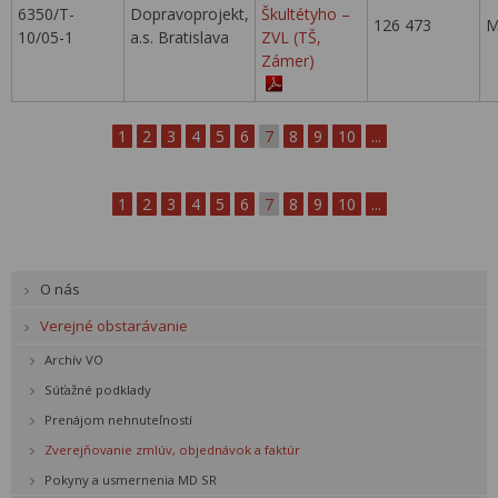
6350/T-
Dopravoprojekt,
Škultétyho –
126 473
M
10/05-1
a.s. Bratislava
ZVL (TŠ,
Zámer)
1
2
3
4
5
6
7
8
9
10
...
1
2
3
4
5
6
7
8
9
10
...
O nás
Verejné obstarávanie
Archív VO
Súťažné podklady
Prenájom nehnuteľností
Zverejňovanie zmlúv, objednávok a faktúr
Pokyny a usmernenia MD SR