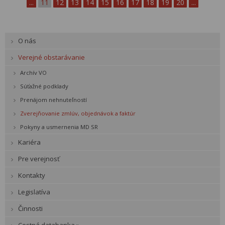
...
11
12
13
14
15
16
17
18
19
20
...
O nás
Verejné obstarávanie
Archív VO
Súťažné podklady
Prenájom nehnuteľností
Zverejňovanie zmlúv, objednávok a faktúr
Pokyny a usmernenia MD SR
Kariéra
Pre verejnosť
Kontakty
Legislatíva
Činnosti
Cestná databanka »