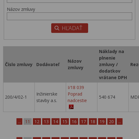
Názov zmluvy
Náklady na
plnenie
Názov
Číslo zmluvy
Dodávateľ
zmluvy /
Rez
zmluvy
dodatkov
vrátane DPH
I/18 039
Inžinierske
Poprad
200/4/02-1
540 674
MDP
stavby a.s.
nadcestie
...
11
12
13
14
15
16
17
18
19
20
...