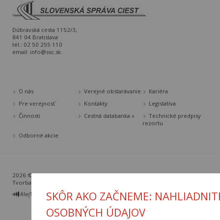
Dúbravská cesta 1152/3,
841 04 Bratislava
tel.: 02 50 255 110
email:
info@ssc.sk
O nás
Verejné obstarávanie
Kariéra
Pre verejnosť
Kontakty
Legislatíva
Činnosti
Cestná databanka »
Technické predpisy
rezortu
Odborné akcie
2026 © Slovenská správa ciest |
Nastavenia cookies
Tvorba web stránok
a
redakčný systém
od
AlejTech, spol. s r.o.
SKÔR AKO ZAČNEME: NAHLIADNIT
OSOBNÝCH ÚDAJOV