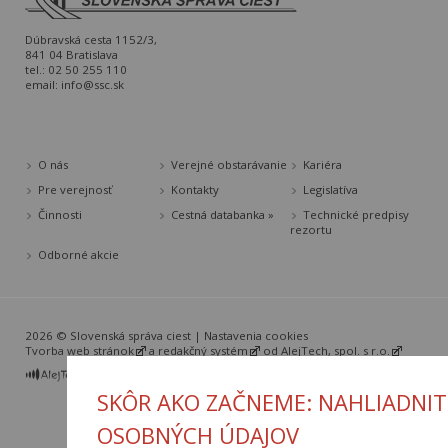
Dúbravská cesta 1152/3,
841 04 Bratislava
tel.: 02 50 255 110
email:
info@ssc.sk
O nás
Verejné obstarávanie
Kariéra
Pre verejnosť
Kontakty
Legislatíva
Činnosti
Cestná databanka »
Technické predpisy
rezortu
Odborné akcie
2026 © Slovenská správa ciest |
Nastavenia cookies
Tvorba web stránok
a
redakčný systém
od
AlejTech, spol. s r.o.
SKÔR AKO ZAČNEME: NAHLIADNIT
OSOBNÝCH ÚDAJOV