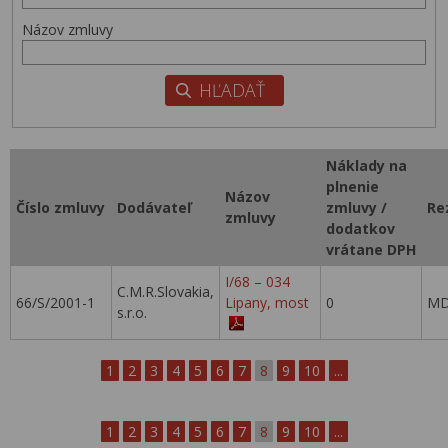
Názov zmluvy
Náklady na
plnenie
Názov
Číslo zmluvy
Dodávateľ
zmluvy /
Re
zmluvy
dodatkov
vrátane DPH
I/68 – 034
C.M.R.Slovakia,
66/S/2001-1
Lipany, most
0
MD
s.r.o.
1
2
3
4
5
6
7
8
9
10
...
1
2
3
4
5
6
7
8
9
10
...