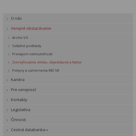
O nás
Verejné obstarávanie
Archív VO
Súťažné podklady
Prenájom nehnuteľností
Zverejňovanie zmlúv, objednávok a faktúr
Pokyny a usmernenia MD SR
Kariéra
Pre verejnosť
Kontakty
Legislatíva
Činnosti
Cestná databanka »