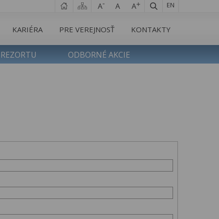
EN
KARIÉRA
PRE VEREJNOSŤ
KONTAKTY
 REZORTU
ODBORNÉ AKCIE