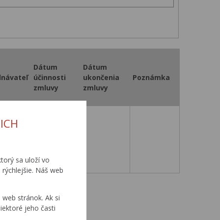
Dátum
Dátum
dnávateľ
účinnosti
ukončenia
Poznámka
zmluvy
zmluvy
ICH
4. 9. 2000
torý sa uloží vo
 rýchlejšie. Náš web
0
...
web stránok. Ak si
iektoré jeho časti
0
...