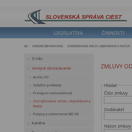
LEGISLATÍVA
ČINNOSTI
SSC
VEREJNÉ OBSTARÁVANIE
ZVEREJŇOVANIE ZMLÚV, OBJEDNÁVOK A FAKTÚR
>
>
O nás
ZMLUVY OD
Verejné obstarávanie
Archív VO
Hľadať
Súťažné podklady
Číslo zmluvy
Prenájom nehnuteľností
Zverejňovanie zmlúv, objednávok a
faktúr
Dodávateľ
Pokyny a usmernenia MD SR
Kariéra
Názov zmluvy