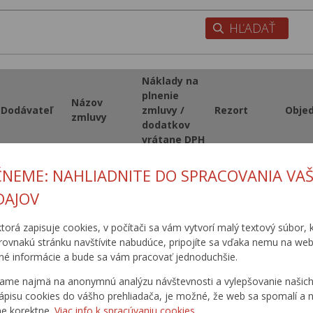
Náklady na
plnenie
Názov
Dodávateľ
zmluvy /
Rezort
Obje
zmluvy
dodatkov
vrátane DPH
I/73 Vyšný
ČNEME: NAHLIADNITE DO SPRACOVANIA VAŠ
Komárnik –
Cestné
hraničný
DAJOV
stavby, a.s.
3 638 030
MDPT SR
SSC
prechod PR,
Košice
II. etapa
ktorá zapisuje cookies, v počítači sa vám vytvorí malý textový súbor, k
rovnakú stránku navštívite nabudúce, pripojíte sa vďaka nemu na web
é informácie a bude sa vám pracovať jednoduchšie.
1
2
3
4
5
6
7
8
9
1
ame najmä na anonymnú analýzu návštevnosti a vylepšovanie našich 
ápisu cookies do vášho prehliadača, je možné, že web sa spomalí a n
ne korektne.
Viac info k spracúvaniu cookies.
1
2
3
4
5
6
7
8
9
1