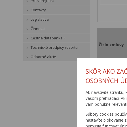
Pre verejnosť
Kontakty
Legislatíva
Činnosti
Cestná databanka »
Číslo zmluvy
Technické predpisy rezortu
Odborné akcie
SKÔR AKO ZA
OSOBNÝCH Ú
210/1/00
Ak navštívite stránku, 
vašom prehliadači. Ak 
vám ponúkne relevantn
Súbory cookies použív
nastavíte blokovanie z
nemusia fungovať úpl