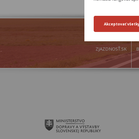
ZJAZDNOSŤ.SK
B