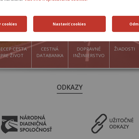
ECEP CESTA
CESTNÁ
DOPRAVNÉ
ŽIADOSTI
PRE ŽIVOT
DATABANKA
INŽINIERSTVO
ODKAZY