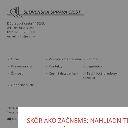
Dúbravská cesta 1152/3,
841 04 Bratislava
tel.: 02 50 255 110
email:
info@ssc.sk
O nás
Verejné obstarávanie
Kariéra
Pre verejnosť
Kontakty
Legislatíva
Činnosti
Cestná databanka »
Technické predpisy
rezortu
Odborné akcie
2026 © Slovenská správa ciest |
Nastavenia cookies
Tvorba web stránok
a
redakčný systém
od
AlejTech, spol. s r.o.
SKÔR AKO ZAČNEME: NAHLIADNIT