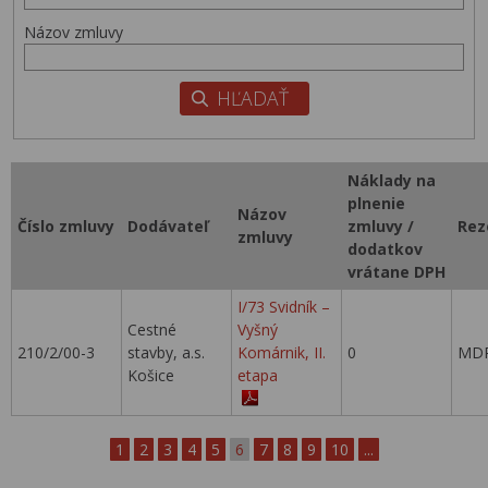
Názov zmluvy
Náklady na
plnenie
Názov
Číslo zmluvy
Dodávateľ
zmluvy /
Rez
zmluvy
dodatkov
vrátane DPH
I/73 Svidník –
Cestné
Vyšný
210/2/00-3
stavby, a.s.
Komárnik, II.
0
MDP
Košice
etapa
1
2
3
4
5
6
7
8
9
10
...