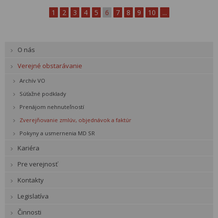
1
2
3
4
5
6
7
8
9
10
...
O nás
Verejné obstarávanie
Archív VO
Súťažné podklady
Prenájom nehnuteľností
Zverejňovanie zmlúv, objednávok a faktúr
Pokyny a usmernenia MD SR
Kariéra
Pre verejnosť
Kontakty
Legislatíva
Činnosti