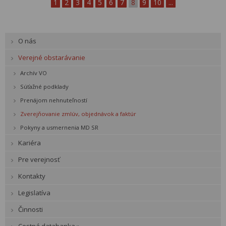
1
2
3
4
5
6
7
8
9
10
...
O nás
Verejné obstarávanie
Archív VO
Súťažné podklady
Prenájom nehnuteľností
Zverejňovanie zmlúv, objednávok a faktúr
Pokyny a usmernenia MD SR
Kariéra
Pre verejnosť
Kontakty
Legislatíva
Činnosti
Cestná databanka »