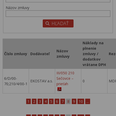
Názov zmluvy
Náklady na
plnenie
Názov
Číslo zmluvy
Dodávateľ
zmluvy /
Rez
zmluvy
dodatkov
vrátane DPH
III/050 210
6/D/00-
Sečovce –
EKOSTAV a.s.
0
MDP
70;210/4/00-1
prieťah
1
2
3
4
5
6
7
8
9
10
...