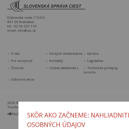
Dúbravská cesta 1152/3,
841 04 Bratislava
tel.: 02 50 255 110
email:
info@ssc.sk
O nás
Verejné obstarávanie
Kariéra
Pre verejnosť
Kontakty
Legislatíva
Činnosti
Cestná databanka »
Technické predpisy
rezortu
Odborné akcie
2026 © Slovenská správa ciest |
Nastavenia cookies
Tvorba web stránok
a
redakčný systém
od
AlejTech, spol. s r.o.
SKÔR AKO ZAČNEME: NAHLIADNIT
OSOBNÝCH ÚDAJOV