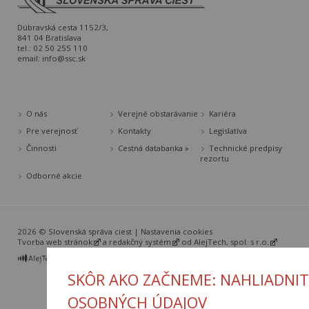
Dúbravská cesta 1152/3,
841 04 Bratislava
tel.: 02 50 255 110
email:
info@ssc.sk
O nás
Verejné obstarávanie
Kariéra
Pre verejnosť
Kontakty
Legislatíva
Činnosti
Cestná databanka »
Technické predpisy
rezortu
Odborné akcie
2026 © Slovenská správa ciest |
Nastavenia cookies
Tvorba web stránok
a
redakčný systém
od
AlejTech, spol. s r.o.
SKÔR AKO ZAČNEME: NAHLIADNIT
OSOBNÝCH ÚDAJOV