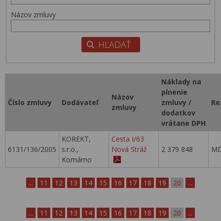
Názov zmluvy
Náklady na
plnenie
Názov
Číslo zmluvy
Dodávateľ
zmluvy /
Re
zmluvy
dodatkov
vrátane DPH
KOREKT,
Cesta I/63
6131/136/2005
s.r.o.,
Nová Stráž
2 379 848
MD
Komárno
...
11
12
13
14
15
16
17
18
19
20
...
...
11
12
13
14
15
16
17
18
19
20
...