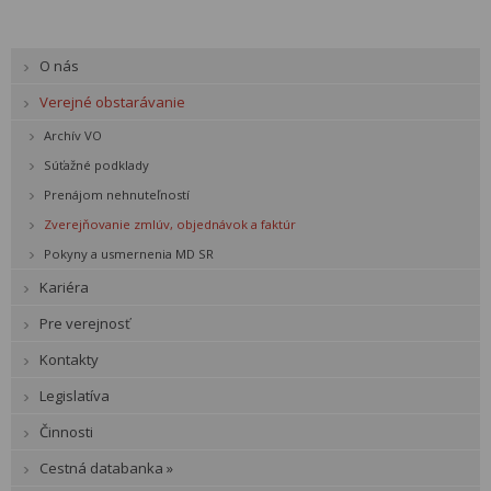
O nás
Verejné obstarávanie
Archív VO
Súťažné podklady
Prenájom nehnuteľností
Zverejňovanie zmlúv, objednávok a faktúr
Pokyny a usmernenia MD SR
Kariéra
Pre verejnosť
Kontakty
Legislatíva
Činnosti
Cestná databanka »