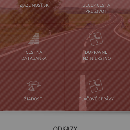
ZJAZDNOSŤ.SK
BECEP CESTA
PRE ŽIVOT
CESTNÁ
DOPRAVNÉ
DATABANKA
INŽINIERSTVO
ŽIADOSTI
TLAČOVÉ SPRÁVY
ODKAZY