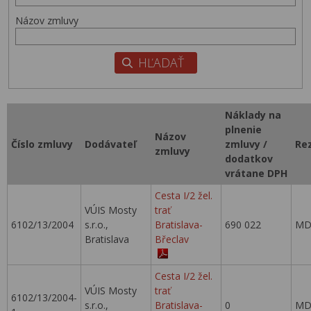
Názov zmluvy
Náklady na
plnenie
Názov
Číslo zmluvy
Dodávateľ
zmluvy /
Re
zmluvy
dodatkov
vrátane DPH
Cesta I/2 žel.
VÚIS Mosty
trať
6102/13/2004
s.r.o.,
Bratislava-
690 022
MD
Bratislava
Břeclav
Cesta I/2 žel.
VÚIS Mosty
trať
6102/13/2004-
s.r.o.,
Bratislava-
0
MD