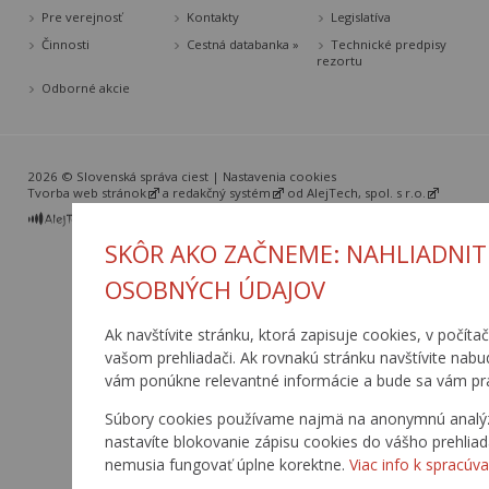
Pre verejnosť
Kontakty
Legislatíva
Činnosti
Cestná databanka »
Technické predpisy
rezortu
Odborné akcie
2026 © Slovenská správa ciest |
Nastavenia cookies
Tvorba web stránok
a
redakčný systém
od
AlejTech, spol. s r.o.
SKÔR AKO ZAČNEME: NAHLIADNIT
OSOBNÝCH ÚDAJOV
Ak navštívite stránku, ktorá zapisuje cookies, v počíta
vašom prehliadači. Ak rovnakú stránku navštívite nabu
vám ponúkne relevantné informácie a bude sa vám pr
Súbory cookies používame najmä na anonymnú analýzu 
nastavíte blokovanie zápisu cookies do vášho prehliad
nemusia fungovať úplne korektne.
Viac info k spracúva