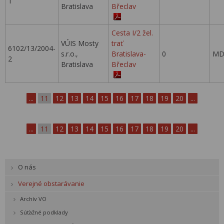
1
Bratislava
Břeclav
Cesta I/2 žel.
VÚIS Mosty
trať
6102/13/2004-
s.r.o.,
Bratislava-
0
MD
2
Bratislava
Břeclav
...
11
12
13
14
15
16
17
18
19
20
...
...
11
12
13
14
15
16
17
18
19
20
...
O nás
Verejné obstarávanie
Archív VO
Súťažné podklady