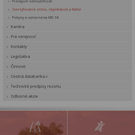
Prenájom nehnuteľností
Zverejňovanie zmlúv, objednávok a faktúr
Pokyny a usmernenia MD SR
Kariéra
Pre verejnosť
Kontakty
Legislatíva
Činnosti
Cestná databanka »
Technické predpisy rezortu
Odborné akcie