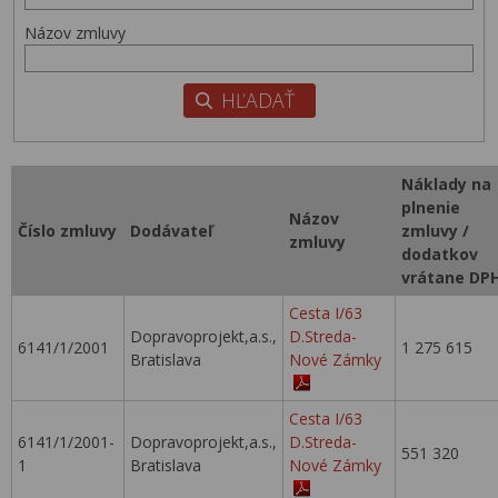
Názov zmluvy
Náklady na
plnenie
Názov
Číslo zmluvy
Dodávateľ
zmluvy /
zmluvy
dodatkov
vrátane DP
Cesta I/63
Dopravoprojekt,a.s.,
D.Streda-
6141/1/2001
1 275 615
Bratislava
Nové Zámky
Cesta I/63
6141/1/2001-
Dopravoprojekt,a.s.,
D.Streda-
551 320
1
Bratislava
Nové Zámky