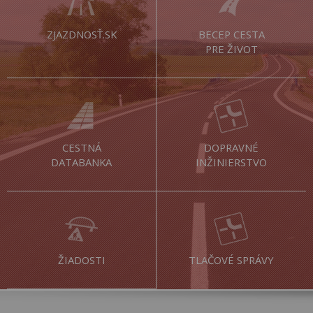
ZJAZDNOSŤ.SK
BECEP CESTA
PRE ŽIVOT
CESTNÁ
DOPRAVNÉ
DATABANKA
INŽINIERSTVO
ŽIADOSTI
TLAČOVÉ SPRÁVY