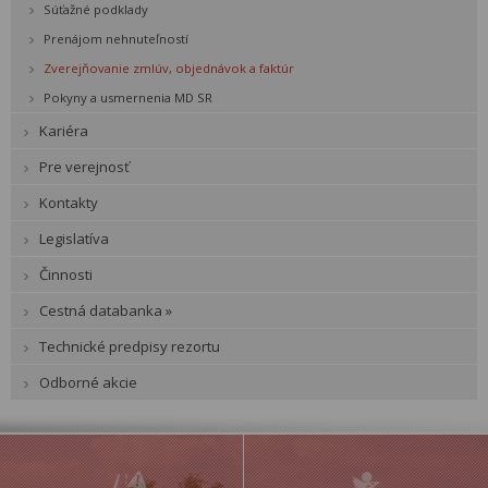
Súťažné podklady
Prenájom nehnuteľností
Zverejňovanie zmlúv, objednávok a faktúr
Pokyny a usmernenia MD SR
Kariéra
Pre verejnosť
Kontakty
Legislatíva
Činnosti
Cestná databanka »
Technické predpisy rezortu
Odborné akcie