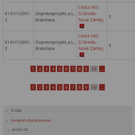
Cesta I/63
6141/1/2001-
Dopravoprojekt,a.s.,
D.Streda-
0
2
Bratislava
Nové Zámky
Cesta I/63
6141/1/2001-
Dopravoprojekt,a.s.,
D.Streda-
0
3
Bratislava
Nové Zámky
1
2
3
4
5
6
7
8
9
10
...
1
2
3
4
5
6
7
8
9
10
...
O nás
Verejné obstarávanie
Archív VO