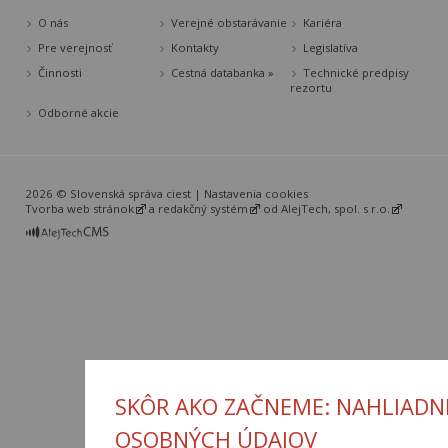
O nás
Verejné obstarávanie
Kariéra
Pre verejnosť
Kontakty
Legislatíva
Činnosti
Cestná databanka »
Technické predpisy
rezortu
Odborné akcie
2026 © Slovenská správa ciest |
Nastavenia cookies
Tvorba web stránok
a
redakčný systém
od
AlejTech, spol. s r.o.
SKÔR AKO ZAČNEME: NAHLIADN
OSOBNÝCH ÚDAJOV