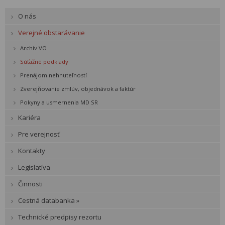
O nás
Verejné obstarávanie
Archív VO
Súťažné podklady
Prenájom nehnuteľností
Zverejňovanie zmlúv, objednávok a faktúr
Pokyny a usmernenia MD SR
Kariéra
Pre verejnosť
Kontakty
Legislatíva
Činnosti
Cestná databanka »
Technické predpisy rezortu