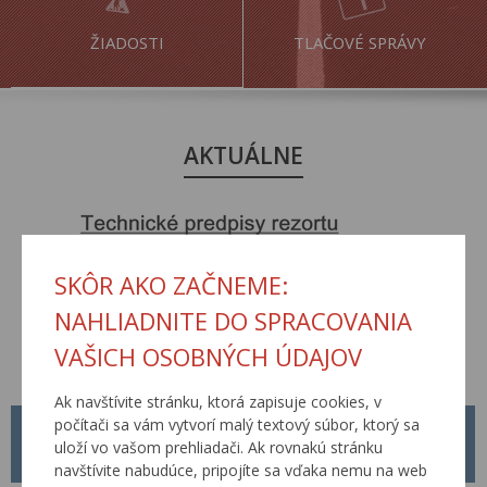
ŽIADOSTI
TLAČOVÉ SPRÁVY
AKTUÁLNE
SKÔR AKO ZAČNEME:
NAHLIADNITE DO SPRACOVANIA
VAŠICH OSOBNÝCH ÚDAJOV
Ak navštívite stránku, ktorá zapisuje cookies, v
počítači sa vám vytvorí malý textový súbor, ktorý sa
METODICKÝ POKYN MP Č. 1/2026
uloží vo vašom prehliadači. Ak rovnakú stránku
01.04.2026
navštívite nabudúce, pripojíte sa vďaka nemu na web