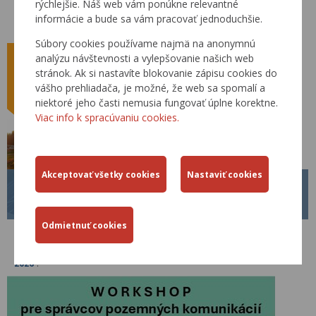
rýchlejšie. Náš web vám ponúkne relevantné
Od 01.04.2026 je platný nový Metodický pokyn MP č. 1/2026 pre
informácie a bude sa vám pracovať jednoduchšie.
tvorbu, schvaľovanie a zverejňovanie Technických predpisov rezortu
Ministerstva dopravy Slovenskej republiky.
Súbory cookies používame najmä na anonymnú
analýzu návštevnosti a vylepšovanie našich web
stránok. Ak si nastavíte blokovanie zápisu cookies do
vášho prehliadača, je možné, že web sa spomalí a
niektoré jeho časti nemusia fungovať úplne korektne.
Viac info k spracúvaniu cookies.
BECEP 2026
26.03.2026
V dňoch
09.09.2026 – 11.09.2026
sa v hoteli Patria na Štrbskom Plese
uskutoční pod záštitou ministra dopravy 19. ročník konferencie s
medzinárodnou účasťou „
Bezpečnosť cestnej premávky - BECEP
2026
“.