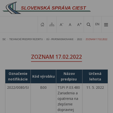
EN
SSC
TECHNICKÉ PREDPISY REZORTU
EÚ - PRIPOMIENKOVANIE
2022
ZOZNAM 17.02.2022
>
>
>
>
ZOZNAM 17.02.2022
Označenie
Názov
Určená
Kód výrobku
notifikácie
predpisu
lehota
2022/0080/SI
B00
TSPI P.03.480
11. 5. 2022
Zariadenia a
opatrenia na
zlepšenie
dopravnej