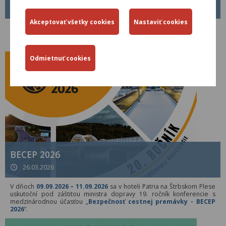
01.04.2026
Od 01.04.2026 je platný nový Metodický pokyn MP č. 1/2026 pre
tvorbu, schvaľovanie a zverejňovanie Technických predpisov rezortu
Ministerstva dopravy Slovenskej republiky.
BECEP 2026
26.03.2026
V dňoch
09.09.2026 – 11.09.2026
sa v hoteli Patria na Štrbskom Plese
uskutoční pod záštitou ministra dopravy 19. ročník konferencie s
medzinárodnou účasťou „
Bezpečnosť cestnej premávky - BECEP
2026
“.