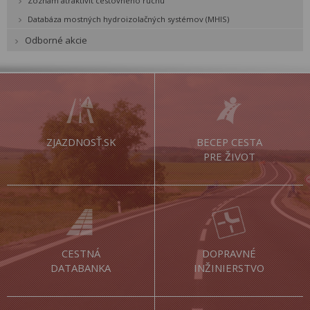
Zoznam atraktivít cestovného ruchu
Databáza mostných hydroizolačných systémov (MHIS)
Odborné akcie
ZJAZDNOSŤ.SK
BECEP CESTA
PRE ŽIVOT
CESTNÁ
DOPRAVNÉ
DATABANKA
INŽINIERSTVO