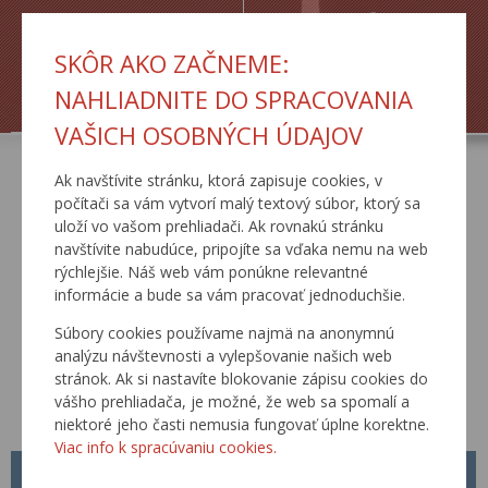
SKÔR AKO ZAČNEME:
ŽIADOSTI
TLAČOVÉ SPRÁVY
NAHLIADNITE DO SPRACOVANIA
VAŠICH OSOBNÝCH ÚDAJOV
Ak navštívite stránku, ktorá zapisuje cookies, v
AKTUÁLNE
počítači sa vám vytvorí malý textový súbor, ktorý sa
uloží vo vašom prehliadači. Ak rovnakú stránku
navštívite nabudúce, pripojíte sa vďaka nemu na web
rýchlejšie. Náš web vám ponúkne relevantné
informácie a bude sa vám pracovať jednoduchšie.
Súbory cookies používame najmä na anonymnú
analýzu návštevnosti a vylepšovanie našich web
stránok. Ak si nastavíte blokovanie zápisu cookies do
vášho prehliadača, je možné, že web sa spomalí a
niektoré jeho časti nemusia fungovať úplne korektne.
Viac info k spracúvaniu cookies.
METODICKÝ POKYN MP Č. 1/2026