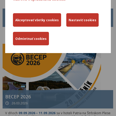
METODICKÝ POKYN MP Č. 1/2026
01.04.2026
Od 01.04.2026 je platný nový Metodický pokyn MP č. 1/2026 pre
tvorbu, schvaľovanie a zverejňovanie Technických predpisov rezortu
Ministerstva dopravy Slovenskej republiky.
BECEP 2026
26.03.2026
V dňoch
09.09.2026 – 11.09.2026
sa v hoteli Patria na Štrbskom Plese