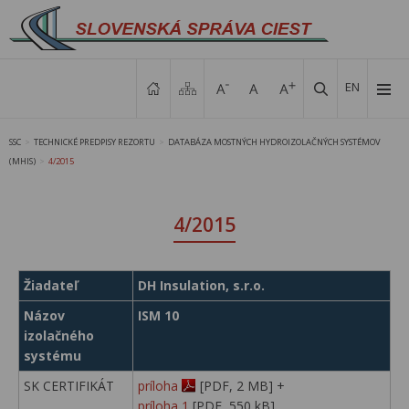
EN
SSC
TECHNICKÉ PREDPISY REZORTU
DATABÁZA MOSTNÝCH HYDROIZOLAČNÝCH SYSTÉMOV
>
>
(MHIS)
4/2015
>
4/2015
Žiadateľ
DH Insulation, s.r.o.
Názov
ISM 10
izolačného
systému
SK CERTIFIKÁT
príloha
[PDF, 2 MB] +
príloha 1
[PDF, 550 kB]