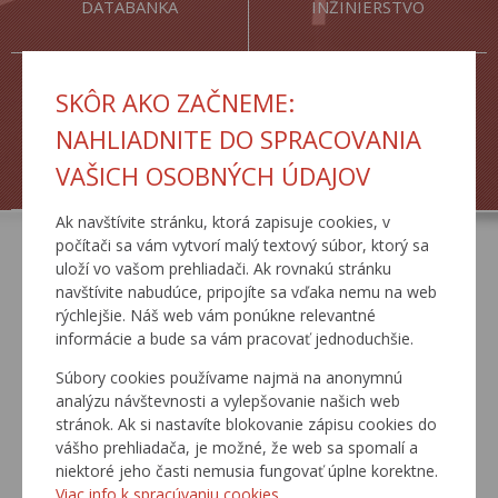
DATABANKA
INŽINIERSTVO
SKÔR AKO ZAČNEME:
NAHLIADNITE DO SPRACOVANIA
ŽIADOSTI
TLAČOVÉ SPRÁVY
VAŠICH OSOBNÝCH ÚDAJOV
Ak navštívite stránku, ktorá zapisuje cookies, v
počítači sa vám vytvorí malý textový súbor, ktorý sa
uloží vo vašom prehliadači. Ak rovnakú stránku
AKTUÁLNE
navštívite nabudúce, pripojíte sa vďaka nemu na web
rýchlejšie. Náš web vám ponúkne relevantné
informácie a bude sa vám pracovať jednoduchšie.
Súbory cookies používame najmä na anonymnú
analýzu návštevnosti a vylepšovanie našich web
stránok. Ak si nastavíte blokovanie zápisu cookies do
vášho prehliadača, je možné, že web sa spomalí a
niektoré jeho časti nemusia fungovať úplne korektne.
Viac info k spracúvaniu cookies.