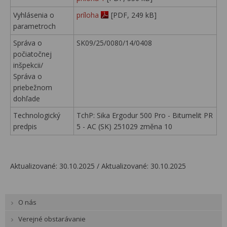
Vyhlásenia o
príloha
[PDF, 249 kB]
parametroch
Správa o
SK09/25/0080/14/0408
počiatočnej
inšpekcii/
Správa o
priebežnom
dohľade
Technologický
TchP: Sika Ergodur 500 Pro - Bitumelit PR
predpis
5 - AC (SK) 251029 změna 10
Aktualizované: 30.10.2025 / Aktualizované: 30.10.2025
O nás
Verejné obstarávanie