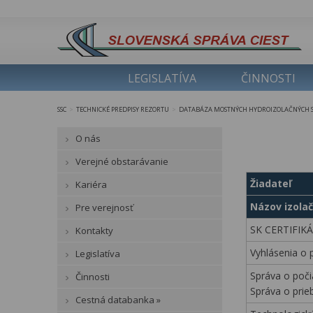
LEGISLATÍVA
ČINNOSTI
SSC
TECHNICKÉ PREDPISY REZORTU
DATABÁZA MOSTNÝCH HYDROIZOLAČNÝCH S
>
>
O nás
Verejné obstarávanie
Žiadateľ
Kariéra
Názov izola
Pre verejnosť
SK CERTIFIK
Kontakty
Vyhlásenia o
Legislatíva
Správa o počia
Činnosti
Správa o pri
Cestná databanka »