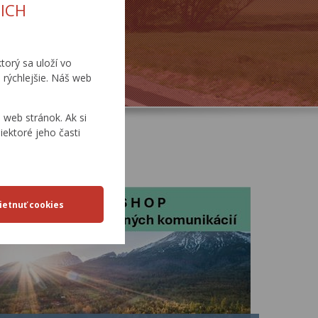
ICH
TLAČOVÉ SPRÁVY
torý sa uloží vo
 rýchlejšie. Náš web
web stránok. Ak si
iektoré jeho časti