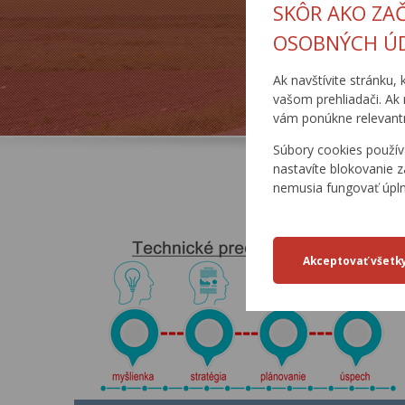
SKÔR AKO ZA
OSOBNÝCH Ú
ZJAZDNOSŤ.SK
B
Ak navštívite stránku, 
vašom prehliadači. Ak 
vám ponúkne relevantn
Súbory cookies použív
nastavíte blokovanie z
nemusia fungovať úpl