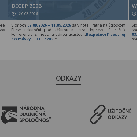
BECEP 2026
W
26.03.2026
pre
V dňoch
09.09.2026 – 11.09.2026
sa v hoteli Patria na Štrbskom
Sl
sov
Plese uskutoční pod záštitou ministra dopravy 19. ročník
sp
konferencie s medzinárodnou účasťou „
Bezpečnosť cestnej
03
premávky - BECEP 2026
“.
sp
ODKAZY