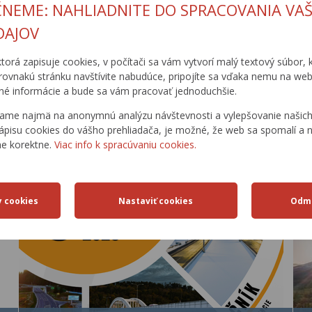
ČNEME: NAHLIADNITE DO SPRACOVANIA VAŠ
DAJOV
ECEP CESTA
CESTNÁ
DOPRAVNÉ
ŽIADOSTI
ktorá zapisuje cookies, v počítači sa vám vytvorí malý textový súbor, k
PRE ŽIVOT
DATABANKA
INŽINIERSTVO
rovnakú stránku navštívite nabudúce, pripojíte sa vďaka nemu na web
é informácie a bude sa vám pracovať jednoduchšie.
ame najmä na anonymnú analýzu návštevnosti a vylepšovanie našich 
ápisu cookies do vášho prehliadača, je možné, že web sa spomalí a n
AKTUÁLNE
ne korektne.
Viac info k spracúvaniu cookies.