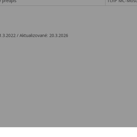
ý predpis
TchP MC-Most 
1.3.2022 / Aktualizované: 20.3.2026