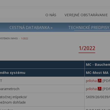
O NÁS
VEREJNÉ OBSTARÁVANIE
CESTNÁ DATABANKA »
TECHNICKÉ PREDPISY
YSTÉMOV (MHIS)
1/2022
>
1/2022
MC - Bauchemi
čného systému
MC-Most MA
ÁT
príloha
[PDF
 parametroch
príloha
[PDF
točnej inšpekcii/
SK09/26/0039/
ebežnom dohľade