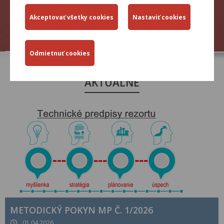
ŽIADOSTI
TLAČOVÉ SPRÁVY
AKTUÁLNE
METODICKÝ POKYN MP Č. 1/2026
01.04.2026