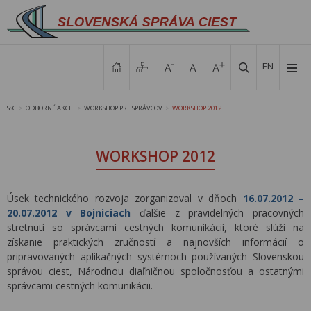
EN
SSC
ODBORNÉ AKCIE
WORKSHOP PRE SPRÁVCOV
WORKSHOP 2012
>
>
>
WORKSHOP 2012
Úsek technického rozvoja zorganizoval v dňoch
16.07.2012 –
20.07.2012
v Bojniciach
ďalšie z pravidelných pracovných
stretnutí so správcami cestných komunikácií, ktoré slúži na
získanie praktických zručností a najnovších informácií o
pripravovaných aplikačných systémoch používaných Slovenskou
správou ciest, Národnou diaľničnou spoločnosťou a ostatnými
správcami cestných komunikácii.