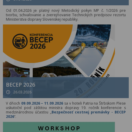
Od 01.04.2026 je platný nový Metodický pokyn MP č. 1/2026 pre
tvorbu, schvaľovanie a zverejňovanie Technických predpisov rezortu
Ministerstva dopravy Slovenskej republiky.
BECEP 2026
26.03.2026
V dňoch
09.09.2026 – 11.09.2026
sa v hoteli Patria na Štrbskom Plese
uskutoční pod záštitou ministra dopravy 19. ročník konferencie s
medzinárodnou účasťou „
Bezpečnosť cestnej premávky - BECEP
2026
“.