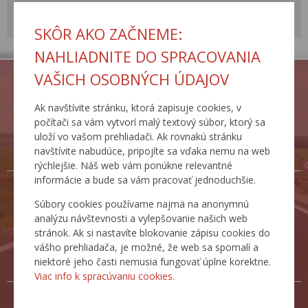
Workshop pre správcov
SKÔR AKO ZAČNEME:
Svetový cestný kongres
NAHLIADNITE DO SPRACOVANIA
VAŠICH OSOBNÝCH ÚDAJOV
Ak navštívite stránku, ktorá zapisuje cookies, v
počítači sa vám vytvorí malý textový súbor, ktorý sa
ZJAZDNOSŤ.SK
BECEP CESTA
uloží vo vašom prehliadači. Ak rovnakú stránku
PRE ŽIVOT
navštívite nabudúce, pripojíte sa vďaka nemu na web
rýchlejšie. Náš web vám ponúkne relevantné
informácie a bude sa vám pracovať jednoduchšie.
Súbory cookies používame najmä na anonymnú
analýzu návštevnosti a vylepšovanie našich web
stránok. Ak si nastavíte blokovanie zápisu cookies do
CESTNÁ
DOPRAVNÉ
vášho prehliadača, je možné, že web sa spomalí a
DATABANKA
INŽINIERSTVO
niektoré jeho časti nemusia fungovať úplne korektne.
Viac info k spracúvaniu cookies.