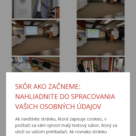
SKÔR AKO ZAČNEME:
NAHLIADNITE DO SPRACOVANIA
VAŠICH OSOBNÝCH ÚDAJOV
Ak navštívite stránku, ktorá zapisuje cookies, v
počítači sa vám vytvorí malý textový súbor, ktorý sa
uloží vo vašom prehliadači. Ak rovnakú stránku