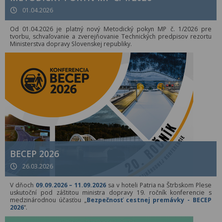
01.04.2026
Od 01.04.2026 je platný nový Metodický pokyn MP č. 1/2026 pre
tvorbu, schvaľovanie a zverejňovanie Technických predpisov rezortu
Ministerstva dopravy Slovenskej republiky.
BECEP 2026
26.03.2026
V dňoch
09.09.2026 – 11.09.2026
sa v hoteli Patria na Štrbskom Plese
uskutoční pod záštitou ministra dopravy 19. ročník konferencie s
medzinárodnou účasťou „
Bezpečnosť cestnej premávky - BECEP
2026
“.