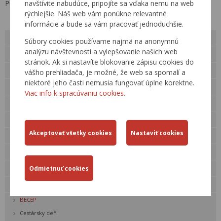
Publikované: 3.10.2019
navštívite nabudúce, pripojíte sa vďaka nemu na web
rýchlejšie. Náš web vám ponúkne relevantné
informácie a bude sa vám pracovať jednoduchšie.
O nás
Súbory cookies používame najmä na anonymnú
analýzu návštevnosti a vylepšovanie našich web
Verejné obstarávanie
stránok. Ak si nastavíte blokovanie zápisu cookies do
Kariéra
vášho prehliadača, je možné, že web sa spomalí a
niektoré jeho časti nemusia fungovať úplne korektne.
Pre verejnosť
Viac info k spracúvaniu cookies.
Kontakty
Legislatíva
Činnosti
Cestná databanka »
Technické predpisy rezortu
Odborné akcie
BECEP
Cestársky deň