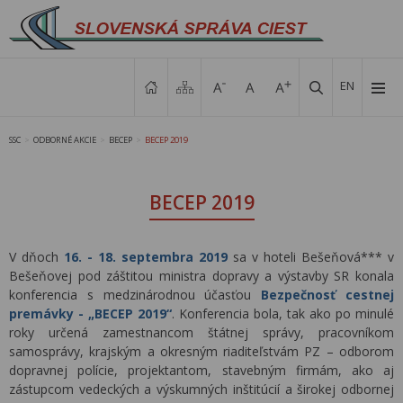
EN
SSC
ODBORNÉ AKCIE
BECEP
BECEP 2019
>
>
>
BECEP 2019
V dňoch
16. - 18. septembra 2019
sa v hoteli Bešeňová*** v
Bešeňovej pod záštitou ministra dopravy a výstavby SR konala
konferencia s medzinárodnou účasťou
Bezpečnosť cestnej
premávky - „BECEP 2019“
. Konferencia bola, tak ako po minulé
roky určená zamestnancom štátnej správy, pracovníkom
samosprávy, krajským a okresným riaditeľstvám PZ – odborom
dopravnej polície, projektantom, stavebným firmám, ako aj
zástupcom vedeckých a výskumných inštitúcií a širokej odbornej