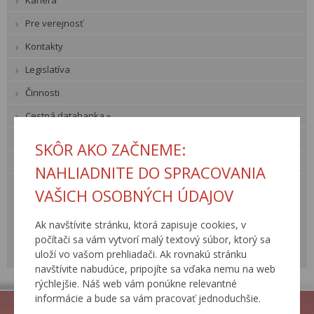
Kariéra
Pre verejnosť
Kontakty
Legislatíva
Činnosti
Cestná databanka »
Technické predpisy rezortu
SKÔR AKO ZAČNEME:
Odborné akcie
NAHLIADNITE DO SPRACOVANIA
BECEP
VAŠICH OSOBNÝCH ÚDAJOV
Cestársky deň
Cestná konferencia
Ak navštívite stránku, ktorá zapisuje cookies, v
počítači sa vám vytvorí malý textový súbor, ktorý sa
Workshop pre správcov
uloží vo vašom prehliadači. Ak rovnakú stránku
Svetový cestný kongres
navštívite nabudúce, pripojíte sa vďaka nemu na web
rýchlejšie. Náš web vám ponúkne relevantné
informácie a bude sa vám pracovať jednoduchšie.