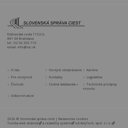
Dúbravská cesta 1152/3,
841 04 Bratislava
tel.: 02 50 255 110
email:
info@ssc.sk
O nás
Verejné obstarávanie
Kariéra
Pre verejnosť
Kontakty
Legislatíva
Činnosti
Cestná databanka »
Technické predpisy
rezortu
Odborné akcie
2026 © Slovenská správa ciest |
Nastavenia cookies
Tvorba web stránok
a
redakčný systém
od
AlejTech, spol. s r.o.