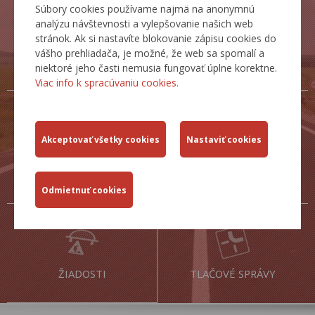
Súbory cookies používame najmä na anonymnú
analýzu návštevnosti a vylepšovanie našich web
stránok. Ak si nastavíte blokovanie zápisu cookies do
ZJAZDNOSŤ.SK
BECEP CESTA
vášho prehliadača, je možné, že web sa spomalí a
PRE ŽIVOT
niektoré jeho časti nemusia fungovať úplne korektne.
Viac info k spracúvaniu cookies.
CESTNÁ
DOPRAVNÉ
DATABANKA
INŽINIERSTVO
ŽIADOSTI
TLAČOVÉ SPRÁVY