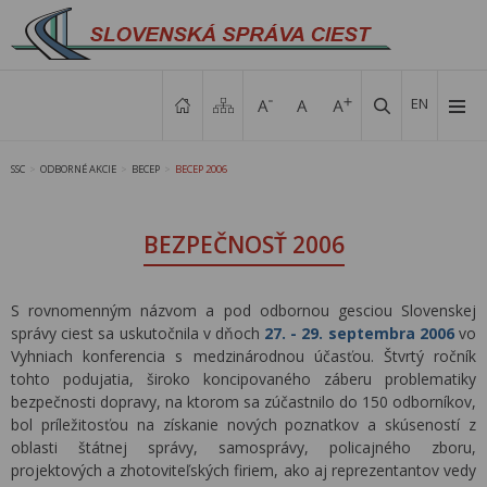
EN
SSC
ODBORNÉ AKCIE
BECEP
BECEP 2006
>
>
>
BEZPEČNOSŤ 2006
S rovnomenným názvom a pod odbornou gesciou Slovenskej
správy ciest sa uskutočnila v dňoch
27. - 29. septembra 2006
vo
Vyhniach konferencia s medzinárodnou účasťou. Štvrtý ročník
tohto podujatia, široko koncipovaného záberu problematiky
bezpečnosti dopravy, na ktorom sa zúčastnilo do 150 odborníkov,
bol príležitosťou na získanie nových poznatkov a skúseností z
oblasti štátnej správy, samosprávy, policajného zboru,
projektových a zhotoviteľských firiem, ako aj reprezentantov vedy