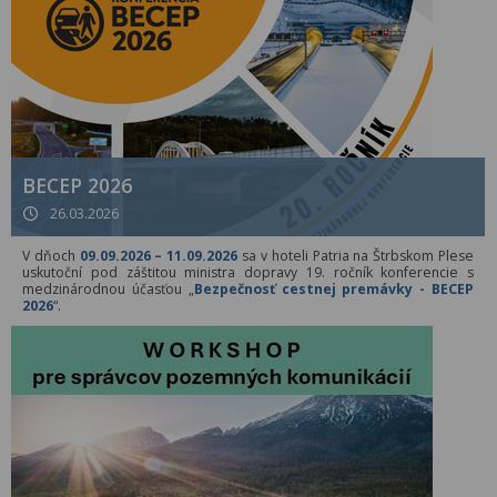
BECEP 2026
26.03.2026
V dňoch
09.09.2026 – 11.09.2026
sa v hoteli Patria na Štrbskom Plese
uskutoční pod záštitou ministra dopravy 19. ročník konferencie s
medzinárodnou účasťou „
Bezpečnosť cestnej premávky - BECEP
2026
“.