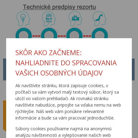
SKÔR AKO ZAČNEME:
NAHLIADNITE DO SPRACOVANIA
METODICKÝ POKYN MP Č. 1/2026
VAŠICH OSOBNÝCH ÚDAJOV
01.04.2026
Ak navštívite stránku, ktorá zapisuje cookies, v
Od 01.04.2026 je platný nový Metodický pokyn MP č. 1/2026 pre
tvorbu, schvaľovanie a zverejňovanie Technických predpisov rezortu
počítači sa vám vytvorí malý textový súbor, ktorý sa
Ministerstva dopravy Slovenskej republiky.
uloží vo vašom prehliadači. Ak rovnakú stránku
navštívite nabudúce, pripojíte sa vďaka nemu na web
rýchlejšie. Náš web vám ponúkne relevantné
informácie a bude sa vám pracovať jednoduchšie.
Súbory cookies používame najmä na anonymnú
analýzu návštevnosti a vylepšovanie našich web