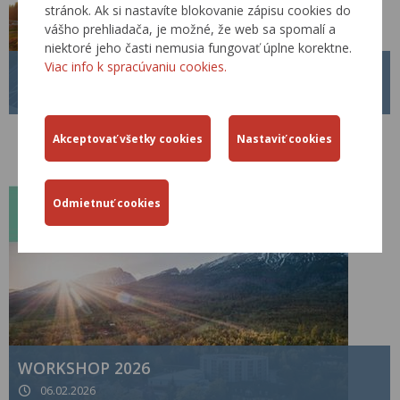
stránok. Ak si nastavíte blokovanie zápisu cookies do
vášho prehliadača, je možné, že web sa spomalí a
niektoré jeho časti nemusia fungovať úplne korektne.
Viac info k spracúvaniu cookies.
BECEP 2026
26.03.2026
V dňoch
09.09.2026 – 11.09.2026
sa v hoteli Patria na Štrbskom Plese
uskutoční pod záštitou ministra dopravy 19. ročník konferencie s
medzinárodnou účasťou „
Bezpečnosť cestnej premávky - BECEP
2026
“.
WORKSHOP 2026
06.02.2026