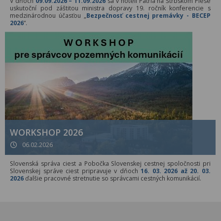
V dňoch
09.09.2026 – 11.09.2026
sa v hoteli Patria na Štrbskom Plese
uskutoční pod záštitou ministra dopravy 19. ročník konferencie s
medzinárodnou účasťou „
Bezpečnosť cestnej premávky - BECEP
2026
“.
WORKSHOP 2026
06.02.2026
Slovenská správa ciest a Pobočka Slovenskej cestnej spoločnosti pri
Slovenskej správe ciest pripravuje v dňoch
16. 03. 2026 až 20. 03.
2026
ďalšie pracovné stretnutie so správcami cestných komunikácií.