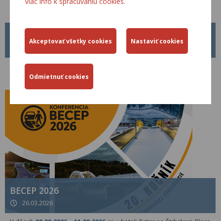
Viac info k spracúvaniu cookies.
METODICKÝ POKYN MP Č. 1/2026
01.04.2026
Od 01.04.2026 je platný nový Metodický pokyn MP č. 1/2026 pre
tvorbu, schvaľovanie a zverejňovanie Technických predpisov rezortu
Ministerstva dopravy Slovenskej republiky.
BECEP 2026
26.03.2026