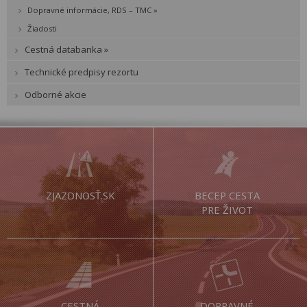
Dopravné informácie, RDS – TMC »
Žiadosti
Cestná databanka »
Technické predpisy rezortu
Odborné akcie
ZJAZDNOSŤ.SK
BECEP CESTA
PRE ŽIVOT
CESTNÁ
DOPRAVNÉ