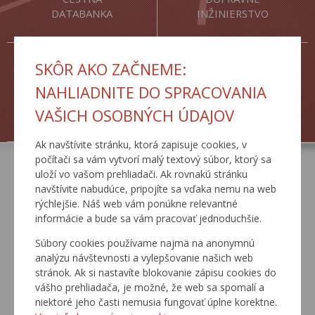
DATABANKA
INŽINIERSTVO
SKÔR AKO ZAČNEME:
NAHLIADNITE DO SPRACOVANIA
VAŠICH OSOBNÝCH ÚDAJOV
ŽIADOSTI
TLAČOVÉ SPRÁVY
Ak navštívite stránku, ktorá zapisuje cookies, v
počítači sa vám vytvorí malý textový súbor, ktorý sa
uloží vo vašom prehliadači. Ak rovnakú stránku
AKTUÁLNE
navštívite nabudúce, pripojíte sa vďaka nemu na web
rýchlejšie. Náš web vám ponúkne relevantné
informácie a bude sa vám pracovať jednoduchšie.
Súbory cookies používame najmä na anonymnú
analýzu návštevnosti a vylepšovanie našich web
stránok. Ak si nastavíte blokovanie zápisu cookies do
vášho prehliadača, je možné, že web sa spomalí a
niektoré jeho časti nemusia fungovať úplne korektne.