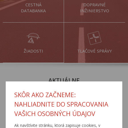
CESTNÁ
DOPRAVNÉ
DATABANKA
INŽINIERSTVO
ŽIADOSTI
TLAČOVÉ SPRÁVY
AKTUÁLNE
SKÔR AKO ZAČNEME:
NAHLIADNITE DO SPRACOVANIA
VAŠICH OSOBNÝCH ÚDAJOV
Ak navštívite stránku, ktorá zapisuje cookies, v