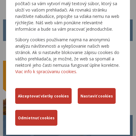
počítači sa vám vytvorí malý textový súbor, ktorý sa
uloží vo vašom prehliadači. Ak rovnakú stránku
navštívite nabudúce, pripojíte sa vďaka nemu na web
rýchlejšie. Náš web vám ponúkne relevantné
METODICKÝ POKYN MP Č. 1/2026
informácie a bude sa vám pracovať jednoduchšie.
01.04.2026
Súbory cookies používame najmä na anonymnú
analýzu návštevnosti a vylepšovanie našich web
Od 01.04.2026 je platný nový Metodický pokyn MP č. 1/2026 pre
tvorbu, schvaľovanie a zverejňovanie Technických predpisov rezortu
stránok. Ak si nastavíte blokovanie zápisu cookies do
Ministerstva dopravy Slovenskej republiky.
vášho prehliadača, je možné, že web sa spomalí a
niektoré jeho časti nemusia fungovať úplne korektne.
Viac info k spracúvaniu cookies.
BECEP 2026
26.03.2026