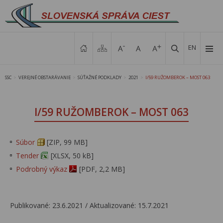
EN
SSC
VEREJNÉ OBSTARÁVANIE
SÚŤAŽNÉ PODKLADY
2021
I/59 RUŽOMBEROK – MOST 063
>
>
>
>
I/59 RUŽOMBEROK – MOST 063
Súbor
[ZIP, 99 MB]
Tender
[XLSX, 50 kB]
Podrobný výkaz
[PDF, 2,2 MB]
Publikované: 23.6.2021 / Aktualizované: 15.7.2021