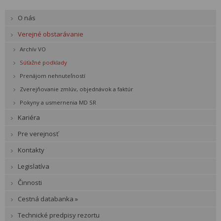
O nás
Verejné obstarávanie
Archív VO
Súťažné podklady
Prenájom nehnuteľností
Zverejňovanie zmlúv, objednávok a faktúr
Pokyny a usmernenia MD SR
Kariéra
Pre verejnosť
Kontakty
Legislatíva
Činnosti
Cestná databanka »
Technické predpisy rezortu