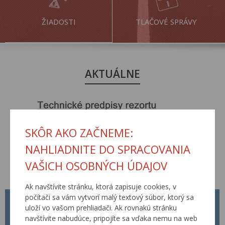
ŽIADOSTI
TLAČOVÉ SPRÁVY
AKTUÁLNE
SKÔR AKO ZAČNEME:
NAHLIADNITE DO SPRACOVANIA
VAŠICH OSOBNÝCH ÚDAJOV
Ak navštívite stránku, ktorá zapisuje cookies, v
počítači sa vám vytvorí malý textový súbor, ktorý sa
METODICKÝ POKYN MP Č. 1/2026
uloží vo vašom prehliadači. Ak rovnakú stránku
01.04.2026
navštívite nabudúce, pripojíte sa vďaka nemu na web