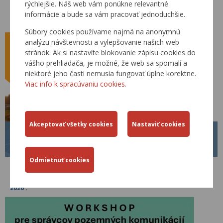
rýchlejšie. Náš web vám ponúkne relevantné
Od 01.04.2026 je platný nový Metodický pokyn MP č. 1/2026 pre
informácie a bude sa vám pracovať jednoduchšie.
tvorbu, schvaľovanie a zverejňovanie Technických predpisov rezortu
Ministerstva dopravy Slovenskej republiky.
Súbory cookies používame najmä na anonymnú
analýzu návštevnosti a vylepšovanie našich web
stránok. Ak si nastavíte blokovanie zápisu cookies do
vášho prehliadača, je možné, že web sa spomalí a
niektoré jeho časti nemusia fungovať úplne korektne.
Viac info k spracúvaniu cookies.
BECEP 2026
26.03.2026
V dňoch
09.09.2026 – 11.09.2026
sa v hoteli Patria na Štrbskom Plese
uskutoční pod záštitou ministra dopravy 19. ročník konferencie s
medzinárodnou účasťou „
Bezpečnosť cestnej premávky - BECEP
2026
“.