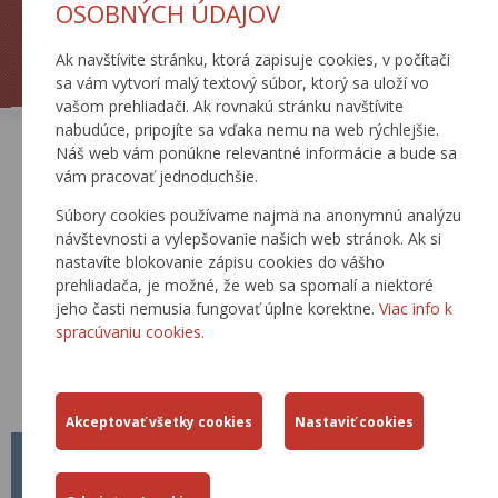
OSOBNÝCH ÚDAJOV
Ak navštívite stránku, ktorá zapisuje cookies, v počítači
ŽIADOSTI
TLAČOVÉ SPRÁVY
sa vám vytvorí malý textový súbor, ktorý sa uloží vo
vašom prehliadači. Ak rovnakú stránku navštívite
nabudúce, pripojíte sa vďaka nemu na web rýchlejšie.
Náš web vám ponúkne relevantné informácie a bude sa
AKTUÁLNE
vám pracovať jednoduchšie.
Súbory cookies používame najmä na anonymnú analýzu
návštevnosti a vylepšovanie našich web stránok. Ak si
nastavíte blokovanie zápisu cookies do vášho
prehliadača, je možné, že web sa spomalí a niektoré
jeho časti nemusia fungovať úplne korektne.
Viac info k
spracúvaniu cookies.
METODICKÝ POKYN MP Č. 1/2026
01.04.2026