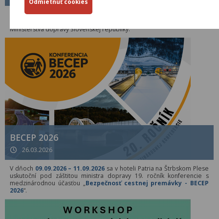
Od 01.04.2026 je platný nový Metodický pokyn MP č. 1/2026 pre
tvorbu, schvaľovanie a zverejňovanie Technických predpisov rezortu
Ministerstva dopravy Slovenskej republiky.
BECEP 2026
26.03.2026
V dňoch
09.09.2026 – 11.09.2026
sa v hoteli Patria na Štrbskom Plese
uskutoční pod záštitou ministra dopravy 19. ročník konferencie s
medzinárodnou účasťou „
Bezpečnosť cestnej premávky - BECEP
2026
“.