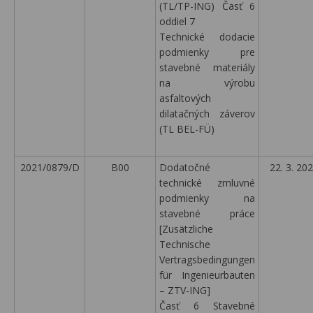
(TL/TP-ING) Časť 6
oddiel 7
Technické dodacie
podmienky pre
stavebné materiály
na výrobu
asfaltových
dilatačných záverov
(TL BEL-FÜ)
2021/0879/D
B00
Dodatočné
22. 3. 20
technické zmluvné
podmienky na
stavebné práce
[Zusätzliche
Technische
Vertragsbedingungen
für Ingenieurbauten
– ZTV-ING]
Časť 6 Stavebné