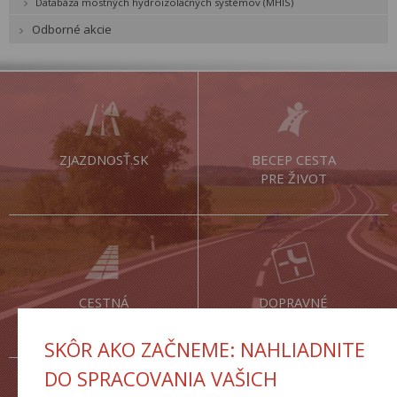
Databáza mostných hydroizolačných systémov (MHIS)
Odborné akcie
ZJAZDNOSŤ.SK
BECEP CESTA
PRE ŽIVOT
CESTNÁ
DOPRAVNÉ
DATABANKA
INŽINIERSTVO
SKÔR AKO ZAČNEME: NAHLIADNITE
DO SPRACOVANIA VAŠICH