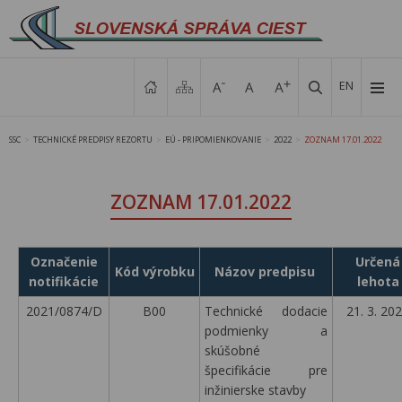
EN
SSC
TECHNICKÉ PREDPISY REZORTU
EÚ - PRIPOMIENKOVANIE
2022
ZOZNAM 17.01.2022
>
>
>
>
ZOZNAM 17.01.2022
Označenie
Určená
Kód výrobku
Názov predpisu
notifikácie
lehota
2021/0874/D
B00
Technické dodacie
21. 3. 20
podmienky a
skúšobné
špecifikácie pre
inžinierske stavby