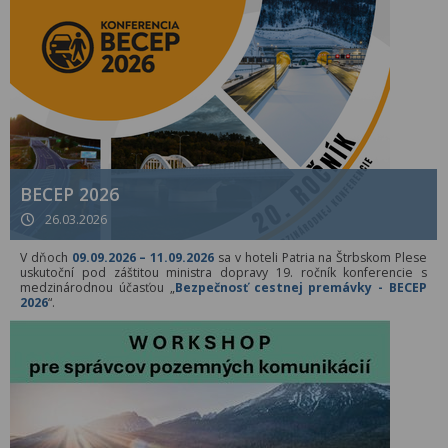
BECEP 2026
26.03.2026
V dňoch
09.09.2026 – 11.09.2026
sa v hoteli Patria na Štrbskom Plese
uskutoční pod záštitou ministra dopravy 19. ročník konferencie s
medzinárodnou účasťou „
Bezpečnosť cestnej premávky - BECEP
2026
“.