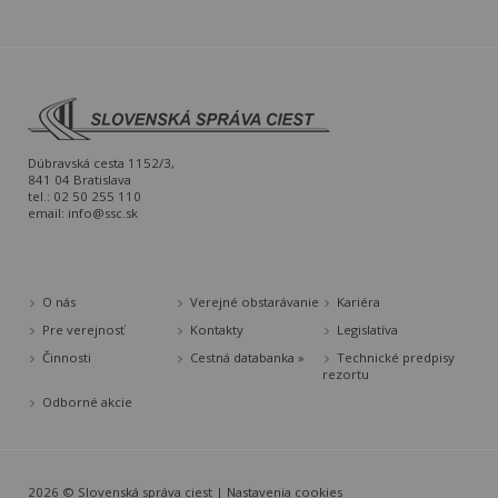
Dúbravská cesta 1152/3,
841 04 Bratislava
tel.: 02 50 255 110
email:
info@ssc.sk
O nás
Verejné obstarávanie
Kariéra
Pre verejnosť
Kontakty
Legislatíva
Činnosti
Cestná databanka »
Technické predpisy
rezortu
Odborné akcie
2026 © Slovenská správa ciest |
Nastavenia cookies