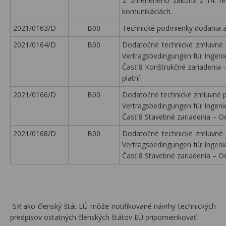
2. zmeneného zákona z 14. feb
komunikáciách.
2021/0163/D
B00
Technické podmienky dodania a 
2021/0164/D
B00
Dodatočné technické zmluvné 
Vertragsbedingungen für Ingen
Časť 8 Konštrukčné zariadenia 
platní
2021/0166/D
B00
Dodatočné technické zmluvné p
Vertragsbedingungen für Ingen
Časť 8 Stavebné zariadenia – Od
2021/0168/D
B00
Dodatočné technické zmluvné 
Vertragsbedingungen für Ingen
Časť 8 Stavebné zariadenia – Od
SR ako členský štát EÚ môže notifikované návrhy technických
predpisov ostatných členských štátov EÚ pripomienkovať.