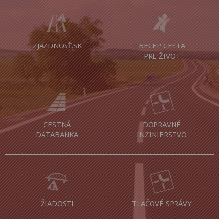
ZJAZDNOSŤ.SK
BECEP CESTA
PRE ŽIVOT
CESTNÁ
DOPRAVNÉ
DATABANKA
INŽINIERSTVO
ŽIADOSTI
TLAČOVÉ SPRÁVY