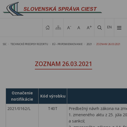
EN
SSC
TECHNICKÉ PREDPISY REZORTU
EÚ - PRIPOMIENKOVANIE
2021
ZOZNAM 26.03.2021
>
>
>
>
ZOZNAM 26.03.2021
Označenie
Kód výrobku
notifikácie
2021/0162/L
T40T
Predbežný návrh zákona na zm
1. zmeneného aktu z 25. júla 2
a sankcií;