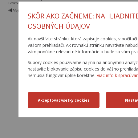
Tvorba web stránok
a
redakčný systém
od
AlejTech, spol. s r.o.
SKÔR AKO ZAČNEME: NAHLIADNIT
OSOBNÝCH ÚDAJOV
Ak navštívite stránku, ktorá zapisuje cookies, v počítač
vašom prehliadači. Ak rovnakú stránku navštívite nabu
vám ponúkne relevantné informácie a bude sa vám pra
Súbory cookies používame najmä na anonymnú analýzu n
nastavíte blokovanie zápisu cookies do vášho prehliada
nemusia fungovať úplne korektne.
Viac info k spracúvan