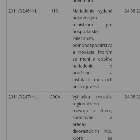
novembra.
2011/0246/NL
I10
Nariadenie vydané
24.08.2
holandským
ministrom pre
hospodárske
záležitosti,
poľnohospodárstvo
a inovácie, ktorým
sa mení a dopĺňa
nariadenie o
používaní a
inštalácii meracích
prístrojov EÚ
2011/0247/HU
C00A
Vyhláška ministra
24.08.2
regionálneho
rozvoja o zbere,
spracovaní a
predaji
divorastúcich húb,
ktoré sa