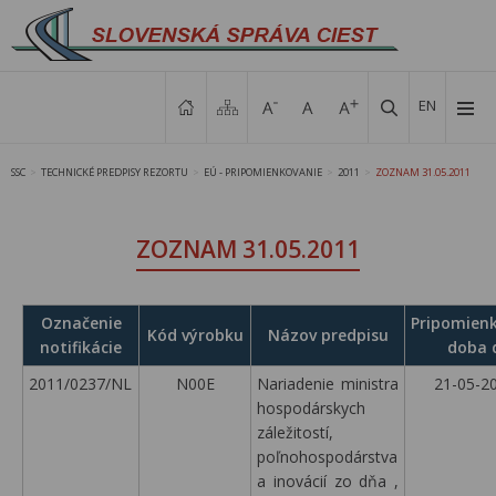
EN
SSC
TECHNICKÉ PREDPISY REZORTU
EÚ - PRIPOMIENKOVANIE
2011
ZOZNAM 31.05.2011
>
>
>
>
ZOZNAM 31.05.2011
Označenie
Pripomien
Kód výrobku
Názov predpisu
notifikácie
doba 
2011/0237/NL
N00E
Nariadenie ministra
21-05-2
hospodárskych
záležitostí,
poľnohospodárstva
a inovácií zo dňa ,