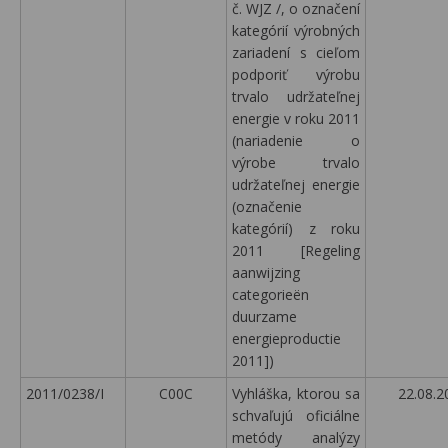
č. WJZ /, o označení
kategórií výrobných
zariadení s cieľom
podporiť výrobu
trvalo udržateľnej
energie v roku 2011
(nariadenie o
výrobe trvalo
udržateľnej energie
(označenie
kategórií) z roku
2011 [Regeling
aanwijzing
categorieën
duurzame
energieproductie
2011])
2011/0238/I
C00C
Vyhláška, ktorou sa
22.08.2
schvaľujú oficiálne
metódy analýzy