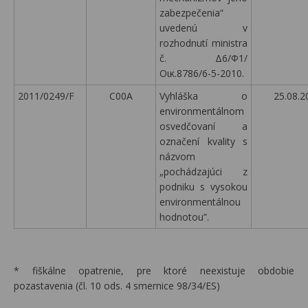
zabezpečenia“
uvedenú v
rozhodnutí ministra
č. Δ6/Φ1/
Οικ.8786/6-5-2010.
2011/0249/F
C00A
Vyhláška o
25.08.2
environmentálnom
osvedčovaní a
označení kvality s
názvom
„pochádzajúci z
podniku s vysokou
environmentálnou
hodnotou”.
* fiškálne opatrenie, pre ktoré neexistuje obdobie
pozastavenia (čl. 10 ods. 4 smernice 98/34/ES)