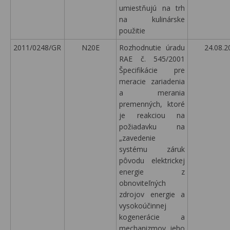
umiestňujú na trh
na kulinárske
použitie
2011/0248/GR
N20E
Rozhodnutie úradu
24.08.2
RAE č. 545/2001
Špecifikácie pre
meracie zariadenia
a merania
premenných, ktoré
je reakciou na
požiadavku na
„zavedenie
systému záruk
pôvodu elektrickej
energie z
obnoviteľných
zdrojov energie a
vysokoúčinnej
kogenerácie a
mechanizmov jeho