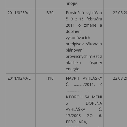
hnojív.
2011/0239/I
B30
Provinčná vyhláška
22.08.2
č. 9 z 15. februára
2011 o zmene a
doplnení
vykonávacích
predpisov zákona o
plánovaní
provinčných miest z
hľadiska úspory
energie.
2011/0240/E
H10
NÁVRH VYHLÁŠKY
22.08.2
Č. ………/2011, Z
…………………,
KTOROU SA MENÍ
S DOPĹŇA
VYHLÁŠKA Č.
17/2003 ZO 6.
FEBRUÁRA,