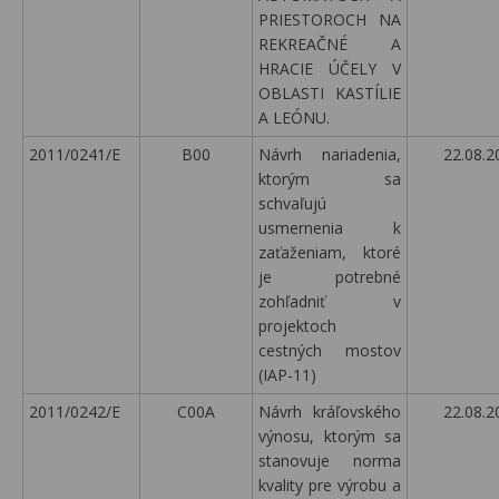
PRIESTOROCH NA
REKREAČNÉ A
HRACIE ÚČELY V
OBLASTI KASTÍLIE
A LEÓNU.
2011/0241/E
B00
Návrh nariadenia,
22.08.2
ktorým sa
schvaľujú
usmernenia k
zaťaženiam, ktoré
je potrebné
zohľadniť v
projektoch
cestných mostov
(IAP-11)
2011/0242/E
C00A
Návrh kráľovského
22.08.2
výnosu, ktorým sa
stanovuje norma
kvality pre výrobu a