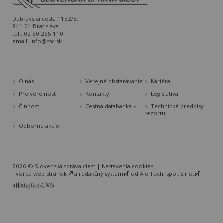
Dúbravská cesta 1152/3,
841 04 Bratislava
tel.: 02 50 255 110
email:
info@ssc.sk
O nás
Verejné obstarávanie
Kariéra
Pre verejnosť
Kontakty
Legislatíva
Činnosti
Cestná databanka »
Technické predpisy
rezortu
Odborné akcie
2026 © Slovenská správa ciest |
Nastavenia cookies
Tvorba web stránok
a
redakčný systém
od
AlejTech, spol. s r.o.