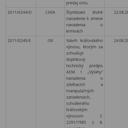
predaj octu.
2011/0244/D
C00A
Štyridsiate druhé
22.08.2
nariadenie k zmene
nariadenia o
krmivách
2011/0245/E
I30
Návrh kráľovského
24.08.2
výnosu, ktorým sa
schvaľuje
doplnkový
technický predpis
AEM 1 „Výťahy“
nariadenia o
zdvíhacích a
manipulačných
zariadeniach,
schváleného
kráľovským
výnosom č.
2291/1985 z 8.