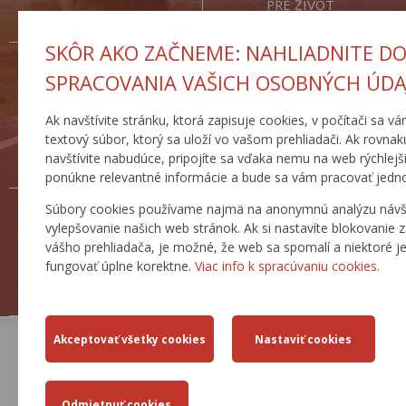
PRE ŽIVOT
SKÔR AKO ZAČNEME: NAHLIADNITE D
SPRACOVANIA VAŠICH OSOBNÝCH ÚDA
Ak navštívite stránku, ktorá zapisuje cookies, v počítači sa v
CESTNÁ
DOPRAVNÉ
textový súbor, ktorý sa uloží vo vašom prehliadači. Ak rovnak
DATABANKA
INŽINIERSTVO
navštívite nabudúce, pripojíte sa vďaka nemu na web rýchlej
ponúkne relevantné informácie a bude sa vám pracovať jedn
Súbory cookies používame najmä na anonymnú analýzu návš
vylepšovanie našich web stránok. Ak si nastavíte blokovanie 
vášho prehliadača, je možné, že web sa spomalí a niektoré j
fungovať úplne korektne.
Viac info k spracúvaniu cookies.
ŽIADOSTI
TLAČOVÉ SPRÁVY
AKTUÁLNE