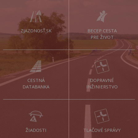
ZJAZDNOSŤ.SK
BECEP CESTA
PRE ŽIVOT
CESTNÁ
DOPRAVNÉ
DATABANKA
INŽINIERSTVO
ŽIADOSTI
TLAČOVÉ SPRÁVY