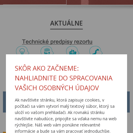
AKTUÁLNE
SKÔR AKO ZAČNEME:
NAHLIADNITE DO SPRACOVANIA
VAŠICH OSOBNÝCH ÚDAJOV
METODICKÝ POKYN MP Č. 1/2026
Ak navštívite stránku, ktorá zapisuje cookies, v
počítači sa vám vytvorí malý textový súbor, ktorý sa
01.04.2026
uloží vo vašom prehliadači. Ak rovnakú stránku
Od 01.04.2026 je platný nový Metodický pokyn MP č. 1/2026 pre
navštívite nabudúce, pripojíte sa vďaka nemu na web
tvorbu, schvaľovanie a zverejňovanie Technických predpisov rezortu
rýchlejšie. Náš web vám ponúkne relevantné
Ministerstva dopravy Slovenskej republiky.
informácie a bude sa vám pracovať jednoduchšie.