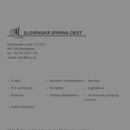
Dúbravská cesta 1152/3,
841 04 Bratislava
tel.: 02 50 255 110
email:
info@ssc.sk
O nás
Verejné obstarávanie
Kariéra
Pre verejnosť
Kontakty
Legislatíva
Činnosti
Cestná databanka »
Technické predpisy
rezortu
Odborné akcie