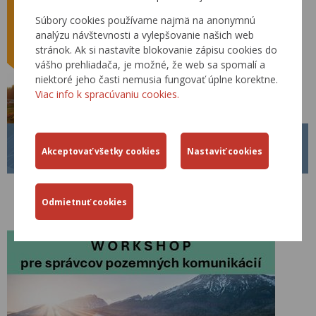
Súbory cookies používame najmä na anonymnú
analýzu návštevnosti a vylepšovanie našich web
stránok. Ak si nastavíte blokovanie zápisu cookies do
vášho prehliadača, je možné, že web sa spomalí a
niektoré jeho časti nemusia fungovať úplne korektne.
Viac info k spracúvaniu cookies.
BECEP 2026
26.03.2026
V dňoch
09.09.2026 – 11.09.2026
sa v hoteli Patria na Štrbskom Plese
uskutoční pod záštitou ministra dopravy 19. ročník konferencie s
medzinárodnou účasťou „
Bezpečnosť cestnej premávky - BECEP
2026
“.