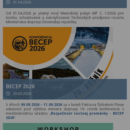
01.04.2026
Od 01.04.2026 je platný nový Metodický pokyn MP č. 1/2026 pre
tvorbu, schvaľovanie a zverejňovanie Technických predpisov rezortu
Ministerstva dopravy Slovenskej republiky.
BECEP 2026
26.03.2026
V dňoch
09.09.2026 – 11.09.2026
sa v hoteli Patria na Štrbskom Plese
uskutoční pod záštitou ministra dopravy 19. ročník konferencie s
medzinárodnou účasťou „
Bezpečnosť cestnej premávky - BECEP
2026
“.