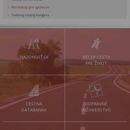
Workshop pre správcov
Svetový cestný kongres
ZJAZDNOSŤ.SK
BECEP CESTA
PRE ŽIVOT
CESTNÁ
DOPRAVNÉ
DATABANKA
INŽINIERSTVO