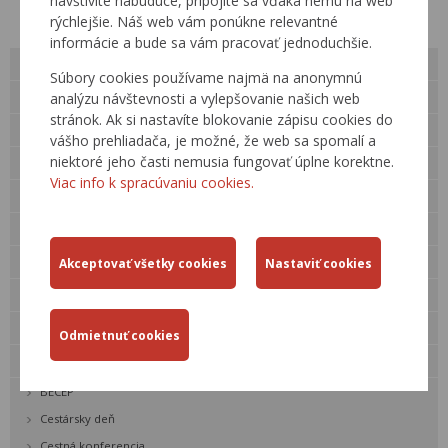
navštívite nabudúce, pripojíte sa vďaka nemu na web
rýchlejšie. Náš web vám ponúkne relevantné
informácie a bude sa vám pracovať jednoduchšie.
O nás
Súbory cookies používame najmä na anonymnú
Verejné obstarávanie
analýzu návštevnosti a vylepšovanie našich web
stránok. Ak si nastavíte blokovanie zápisu cookies do
Kariéra
vášho prehliadača, je možné, že web sa spomalí a
niektoré jeho časti nemusia fungovať úplne korektne.
Pre verejnosť
Viac info k spracúvaniu cookies.
Kontakty
Legislatíva
Činnosti
Cestná databanka »
Technické predpisy rezortu
Odborné akcie
BECEP
Cestársky deň
Cestná konferencia