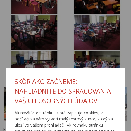
SKÔR AKO ZAČNEME:
NAHLIADNITE DO SPRACOVANIA
VAŠICH OSOBNÝCH ÚDAJOV
Ak navštívite stránku, ktorá zapisuje cookies, v
počítači sa vám vytvorí malý textový súbor, ktorý sa
uloží vo vašom prehliadači. Ak rovnakú stránku
Publikované: 13.5.2014