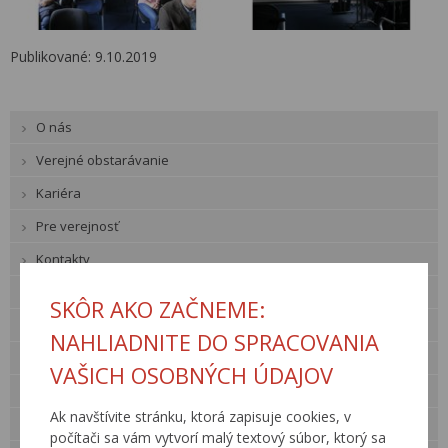
Publikované: 9.10.2019
O nás
Verejné obstarávanie
Kariéra
Pre verejnosť
Kontakty
Legislatíva
SKÔR AKO ZAČNEME:
Činnosti
NAHLIADNITE DO SPRACOVANIA
Cestná databanka »
VAŠICH OSOBNÝCH ÚDAJOV
Technické predpisy rezortu
Ak navštívite stránku, ktorá zapisuje cookies, v
Odborné akcie
počítači sa vám vytvorí malý textový súbor, ktorý sa