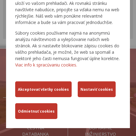
BECEP
uloží vo vašom prehliadači. Ak rovnakú stránku
navštívite nabudúce, pripojíte sa vďaka nemu na web
Cestársky deň
rýchlejšie. Náš web vám ponúkne relevantné
Cestná konferencia
informácie a bude sa vám pracovať jednoduchšie.
Workshop pre správcov
Súbory cookies používame najmä na anonymnú
Svetový cestný kongres
analýzu návštevnosti a vylepšovanie našich web
stránok. Ak si nastavíte blokovanie zápisu cookies do
vášho prehliadača, je možné, že web sa spomalí a
niektoré jeho časti nemusia fungovať úplne korektne.
Viac info k spracúvaniu cookies.
ZJAZDNOSŤ.SK
BECEP CESTA
PRE ŽIVOT
CESTNÁ
DOPRAVNÉ
DATABANKA
INŽINIERSTVO