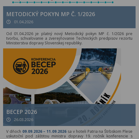
METODICKÝ POKYN MP Č. 1/2026
01.04.2026
Od 01.04.2026 je platný nový Metodický pokyn MP č. 1/2026 pre
tvorbu, schvaľovanie a zverejňovanie Technických predpisov rezortu
Ministerstva dopravy Slovenskej republiky.
BECEP 2026
26.03.2026
V dňoch
09.09.2026 – 11.09.2026
sa v hoteli Patria na Štrbskom Plese
uskutoční pod záštitou ministra dopravy 19. ročník konferencie s