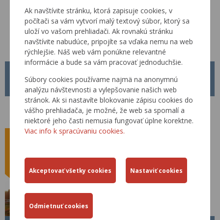
Ak navštívite stránku, ktorá zapisuje cookies, v
počítači sa vám vytvorí malý textový súbor, ktorý sa
uloží vo vašom prehliadači. Ak rovnakú stránku
navštívite nabudúce, pripojíte sa vďaka nemu na web
rýchlejšie. Náš web vám ponúkne relevantné
informácie a bude sa vám pracovať jednoduchšie.
METODICKÝ POKYN MP Č. 1/2026
Súbory cookies používame najmä na anonymnú
01.04.2026
analýzu návštevnosti a vylepšovanie našich web
stránok. Ak si nastavíte blokovanie zápisu cookies do
Od 01.04.2026 je platný nový Metodický pokyn MP č. 1/2026 pre
vášho prehliadača, je možné, že web sa spomalí a
tvorbu, schvaľovanie a zverejňovanie Technických predpisov rezortu
Ministerstva dopravy Slovenskej republiky.
niektoré jeho časti nemusia fungovať úplne korektne.
Viac info k spracúvaniu cookies.