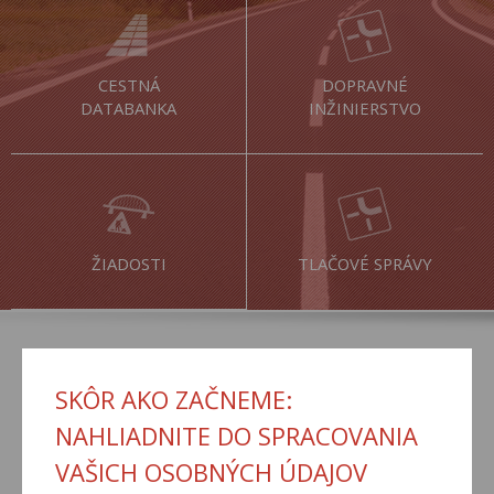
CESTNÁ
DOPRAVNÉ
DATABANKA
INŽINIERSTVO
ŽIADOSTI
TLAČOVÉ SPRÁVY
AKTUÁLNE
SKÔR AKO ZAČNEME:
NAHLIADNITE DO SPRACOVANIA
VAŠICH OSOBNÝCH ÚDAJOV