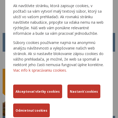
Ak navštívite stránku, ktorá zapisuje cookies, v
počítači sa vám vytvorí malý textový súbor, ktorý sa
uloží vo vašom prehliadači. Ak rovnakú stránku
navštívite nabudúce, pripojíte sa vďaka nemu na web
rýchlejšie. Náš web vám ponúkne relevantné
informácie a bude sa vám pracovať jednoduchšie.
METODICKÝ POKYN MP Č. 1/2026
Súbory cookies používame najmä na anonymnú
01.04.2026
analýzu návštevnosti a vylepšovanie našich web
stránok. Ak si nastavíte blokovanie zápisu cookies do
Od 01.04.2026 je platný nový Metodický pokyn MP č. 1/2026 pre
vášho prehliadača, je možné, že web sa spomalí a
tvorbu, schvaľovanie a zverejňovanie Technických predpisov rezortu
Ministerstva dopravy Slovenskej republiky.
niektoré jeho časti nemusia fungovať úplne korektne.
Viac info k spracúvaniu cookies.