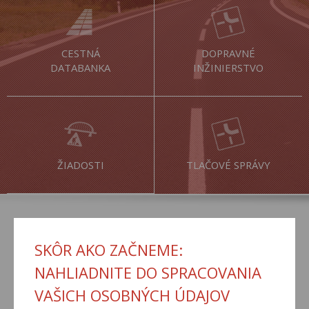
CESTNÁ
DOPRAVNÉ
DATABANKA
INŽINIERSTVO
ŽIADOSTI
TLAČOVÉ SPRÁVY
AKTUÁLNE
SKÔR AKO ZAČNEME:
NAHLIADNITE DO SPRACOVANIA
VAŠICH OSOBNÝCH ÚDAJOV